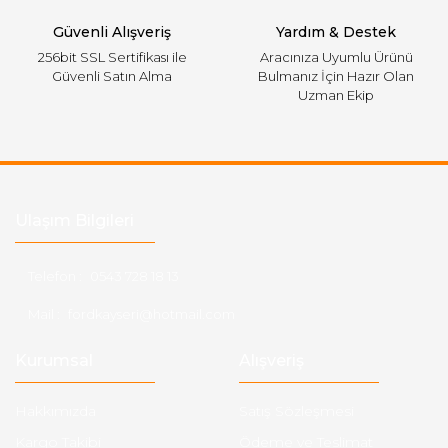
Güvenli Alışveriş
Yardım & Destek
256bit SSL Sertifikası ile
Aracınıza Uyumlu Ürünü
Güvenli Satın Alma
Bulmanız İçin Hazır Olan
Uzman Ekip
Ulaşım Bilgileri
Telefon :
0543 728 18 13
Mail :
fordkayseri@hotmail.com
Kurumsal
Alışveriş
Hakkımızda
Satış Sözleşmesi
Kargo Takibi
Ödeme ve Teslimat