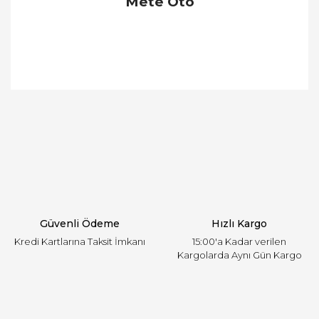
Mete Oto
Bu ürünün fiyat bilgisi, resim, ürün açıklamalarında
ve diğer konularda yetersiz gördüğünüz noktaları
Bu ürüne ilk yorumu siz yapın!
öneri formunu kullanarak tarafımıza iletebilirsiniz.
Görüş ve önerileriniz için teşekkür ederiz.
Yorum Yaz
Ürün resmi kalitesiz, bozuk veya görüntülenemiyor.
Ürün açıklamasında eksik bilgiler bulunuyor.
Ürün bilgilerinde hatalar bulunuyor.
Ürün fiyatı diğer sitelerden daha pahalı.
Güvenli Ödeme
Hızlı Kargo
Bu ürüne benzer farklı alternatifler olmalı.
Kredi Kartlarına Taksit İmkanı
15:00'a Kadar verilen
Kargolarda Aynı Gün Kargo
Gönder