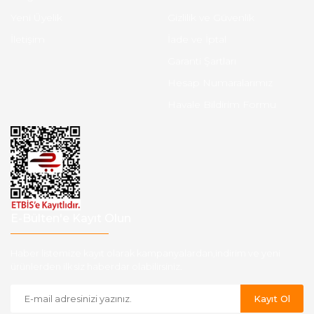
Yeni Üyelik
Gizlilik ve Güvenlik
İletişim
İade ve İptal
Garanti Şartları
Hesap Numaralarımız
Havale Bildirim Formu
E-Bülten'e Kayıt Olun
Haber listemize kayıt olarak kampanyalardan,indirim ve yeni
ürünlerden ilk siz haberdar olabilirsiniz.
Kayıt Ol