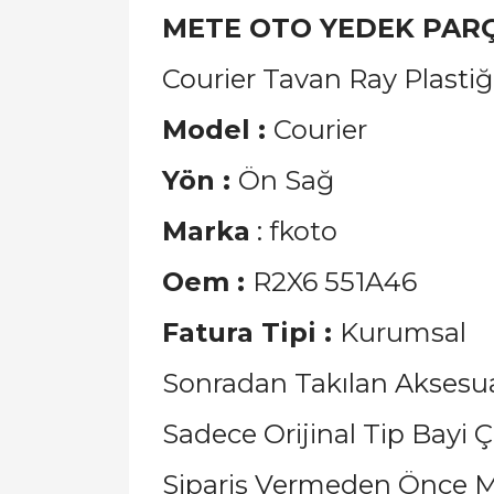
METE OTO YEDEK PAR
Courier Tavan Ray Plastiğ
Model :
Courier
Yön :
Ön Sağ
Marka
: fkoto
Oem :
R2X6 551A46
Fatura Tipi :
Kurumsal
Sonradan Takılan Aksesua
Sadece Orijinal Tip Bayi Çı
Sipariş Vermeden Önce M