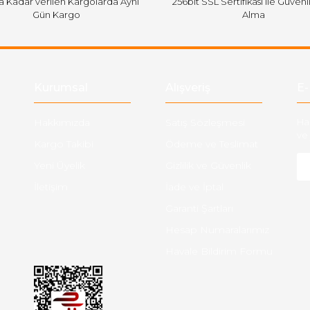
'a Kadar verilen Kargolarda Aynı
256bit SSL Sertifikası ile Güvenl
Gün Kargo
Alma
Gönder
Kurumsal
Alışveriş
E-
Hakkımızda
Satış Sözleşmesi
Ha
ve 
Kargo Takibi
Ödeme ve Teslimat
Yeni Üyelik
Gizlilik ve Güvenlik
İletişim
İade ve İptal
Garanti Şartları
Hesap Numaralarımız
Havale Bildirim Formu