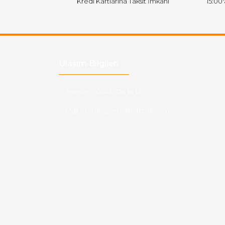
Kredi Kartlarına Taksit İmkanı
15:00
Ulaşım Bilgileri
Telefon :
0543 728 18 13
Mail :
fordkayseri@hotmail.com