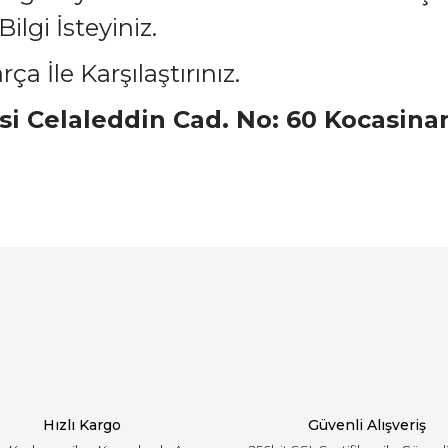
lgi İsteyiniz.
a İle Karşılaştırınız.
esi Celaleddin Cad. No: 60 Kocasina
arında ve diğer konularda yetersiz gördüğünüz noktaları öneri formunu ku
Bu ürüne ilk yorumu siz yapın!
emiyor.
Yorum Yaz
Hızlı Kargo
Güvenli Alışveriş