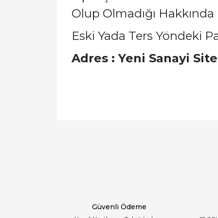
Olup Olmadığı Hakkında Bi
Eski Yada Ters Yöndeki Parç
Adres : Yeni Sanayi Sit
Bu ürünün fiyat bilgisi, resim, ürün açıklamal
Görüş ve önerileriniz için teşekkür ederiz.
Ürün resmi kalitesiz, bozuk veya görüntülen
Ürün açıklamasında eksik bilgiler bulunuyor.
Ürün bilgilerinde hatalar bulunuyor.
Ürün fiyatı diğer sitelerden daha pahalı.
Bu ürüne benzer farklı alternatifler olmalı.
Güvenli Ödeme