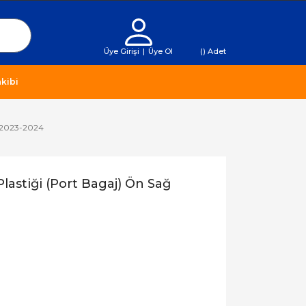
Üye Girişi
|
Üye Ol
(
) Adet
kibi
ğ 2023-2024
lastiği (Port Bagaj) Ön Sağ