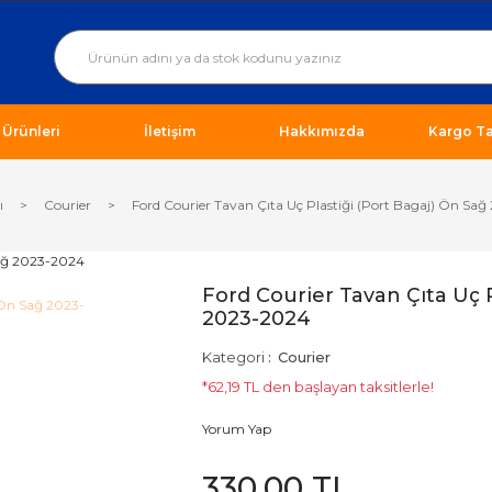
ı Ürünleri
İletişim
Hakkımızda
Kargo Ta
ı
Courier
Ford Courier Tavan Çıta Uç Plastiği (Port Bagaj) Ön Sa
Ford Courier Tavan Çıta Uç P
2023-2024
Kategori
Courier
*62,19 TL den başlayan taksitlerle!
Yorum Yap
330,00 TL