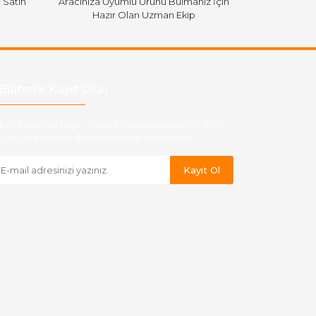
i Satın
Aracınıza Uyumlu Ürünü Bulmanız İçin
Hazır Olan Uzman Ekip
Bülten'e Kayıt Olun
ber listemize kayıt olarak kampanyalardan,indirim
yeni ürünlerden ilk siz haberdar olabilirsiniz.
Kayıt Ol