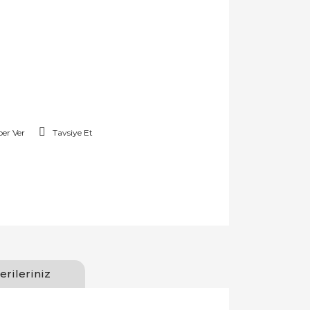
er Ver
Tavsiye Et
erileriniz