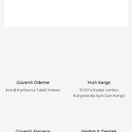
Bu ürünün fiyat bilgisi, resim, ürün açıklamalarında
ve diğer konularda yetersiz gördüğünüz noktaları
Bu ürüne ilk yorumu siz yapın!
öneri formunu kullanarak tarafımıza iletebilirsiniz.
Görüş ve önerileriniz için teşekkür ederiz.
Yorum Yaz
Ürün resmi kalitesiz, bozuk veya görüntülenemiyor.
Ürün açıklamasında eksik bilgiler bulunuyor.
Ürün bilgilerinde hatalar bulunuyor.
Ürün fiyatı diğer sitelerden daha pahalı.
Güvenli Ödeme
Hızlı Kargo
Bu ürüne benzer farklı alternatifler olmalı.
Kredi Kartlarına Taksit İmkanı
15:00'a Kadar verilen
Kargolarda Aynı Gün Kargo
Gönder
Güvenli Alışveriş
Yardım & Destek