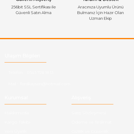
256bit SSL Sertifikası ile
Aracınıza Uyumlu Ürünü
Güvenli Satın Alma
Bulmanız İçin Hazır Olan
Uzman Ekip
Ulaşım Bilgileri
Telefon :
0543 728 18 13
Mail :
fordkayseri@hotmail.com
Kurumsal
Alışveriş
Hakkımızda
Satış Sözleşmesi
Kargo Takibi
Ödeme ve Teslimat
Yeni Üyelik
Gizlilik ve Güvenlik