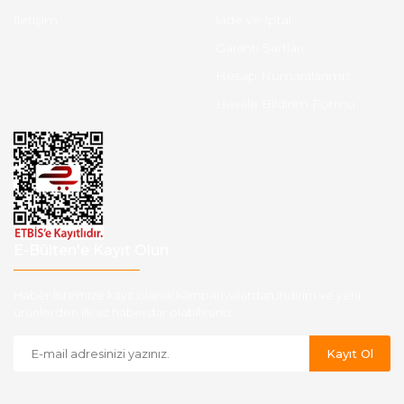
İletişim
İade ve İptal
Garanti Şartları
Hesap Numaralarımız
Havale Bildirim Formu
E-Bülten'e Kayıt Olun
Haber listemize kayıt olarak kampanyalardan,indirim ve yeni
ürünlerden ilk siz haberdar olabilirsiniz.
Kayıt Ol