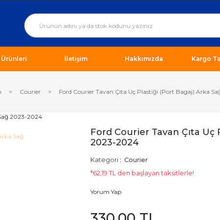
ı Ürünleri
İletişim
Hakkımızda
Kargo Ta
ı
Courier
Ford Courier Tavan Çıta Uç Plastiği (Port Bagaj) Arka 
Ford Courier Tavan Çıta Uç P
2023-2024
Kategori
Courier
*62,19 TL den başlayan taksitlerle!
Yorum Yap
330,00 TL