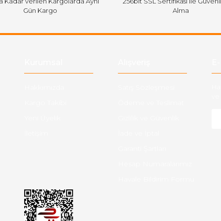
'a Kadar verilen Kargolarda Aynı
256bit SSL Sertifikası ile Güvenl
Gün Kargo
Alma
Gönder
Kurumsal
Alışveriş
E-
Hakkımızda
Satış Sözleşmesi
Ha
ve 
Kargo Takibi
Ödeme ve Teslimat
Yeni Üyelik
Gizlilik ve Güvenlik
İletişim
İade ve İptal
Garanti Şartları
Hesap Numaralarımız
Havale Bildirim Formu