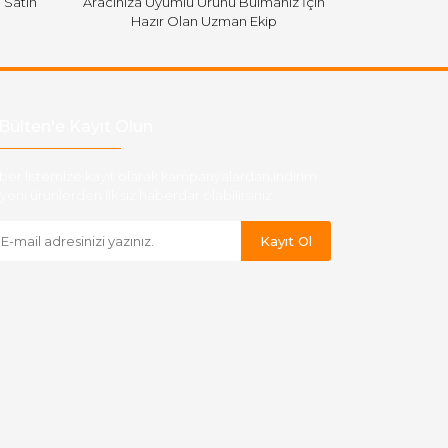
i Satın
Aracınıza Uyumlu Ürünü Bulmanız İçin
Hazır Olan Uzman Ekip
Bülten'e Kayıt Olun
ber listemize kayıt olarak kampanyalardan,indirim
yeni ürünlerden ilk siz haberdar olabilirsiniz.
Kayıt Ol