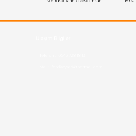
Kredi Kartlarına Taksit İmkanı
15:00
Ulaşım Bilgileri
Telefon :
0543 728 18 13
Mail :
fordkayseri@hotmail.com