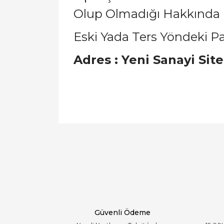
Olup Olmadığı Hakkında Bi
Eski Yada Ters Yöndeki Parç
Adres : Yeni Sanayi Sit
Bu ürünün fiyat bilgisi, resim, ürün açıklamal
Görüş ve önerileriniz için teşekkür ederiz.
Ürün resmi kalitesiz, bozuk veya görüntülen
Ürün açıklamasında eksik bilgiler bulunuyor.
Ürün bilgilerinde hatalar bulunuyor.
Ürün fiyatı diğer sitelerden daha pahalı.
Bu ürüne benzer farklı alternatifler olmalı.
Güvenli Ödeme