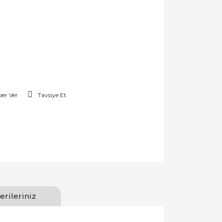
er Ver
Tavsiye Et
erileriniz