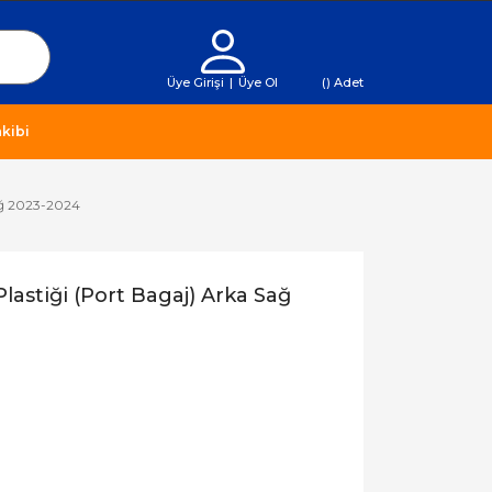
Üye Girişi
|
Üye Ol
(
) Adet
kibi
Sağ 2023-2024
lastiği (Port Bagaj) Arka Sağ