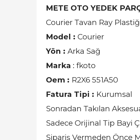
METE OTO YEDEK PAR
Courier Tavan Ray Plastiğ
Model :
Courier
Yön :
Arka Sağ
Marka
: fkoto
Oem :
R2X6 551A50
Fatura Tipi :
Kurumsal
Sonradan Takılan Aksesua
Sadece Orijinal Tip Bayi Çı
Sipariş Vermeden Önce M