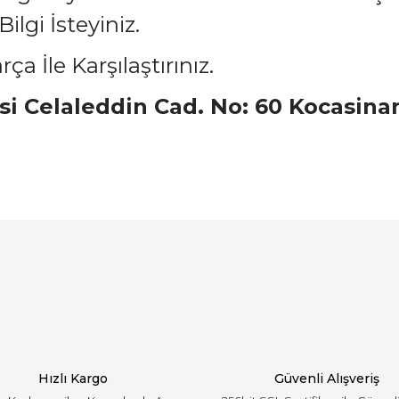
lgi İsteyiniz.
a İle Karşılaştırınız.
esi Celaleddin Cad. No: 60 Kocasina
arında ve diğer konularda yetersiz gördüğünüz noktaları öneri formunu ku
Bu ürüne ilk yorumu siz yapın!
emiyor.
Yorum Yaz
Hızlı Kargo
Güvenli Alışveriş