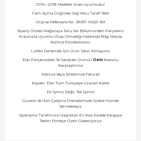
2014--2018 Modeller Arası Uyumludur
Cam Açma Düğmesi Sağ Yolcu Tarafı Tekli
Orijinal Refersans No : BM5T-14529-BA
Sipariş Öncesi Mağazaya Soru Sor Bölümünden Parçaların
Aracınızla Uyumlu Olup Olmadığı Hakkında Bilgi İsteyip
Kontrol Ettirebilirsiniz
Lütfen Denemek İçin Ürün Satın Almayınız
Eski Parçanızdaki İle Satıştaki Ürünün
Oem
Kodunu
Karşılaştırınız
Adınıza Veya Şirketinize Faturalı
Kayseri ’Den Tüm Türkiyeye Uzanan Kalite
Ek İşimiz Değil, Tek İşimiz
Güvenli Ve Hızlı Çalışma Prensibimizle Sizlere Hizmet
Vermekteyiz
Siparişiniz Tarafımıza Ulaştıktan En Kısa Sürede Kargoya
Teslim Etmeye Özen Gösteriyoruz
Bu ürünün fiyat bilgisi, resim, ürün açıklamalarında
ve diğer konularda yetersiz gördüğünüz noktaları
Bu ürüne ilk yorumu siz yapın!