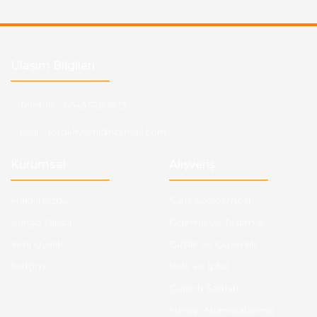
Ulaşım Bilgileri
Telefon :
0543 728 18 13
Mail :
fordkayseri@hotmail.com
Kurumsal
Alışveriş
Hakkımızda
Satış Sözleşmesi
Kargo Takibi
Ödeme ve Teslimat
Yeni Üyelik
Gizlilik ve Güvenlik
İletişim
İade ve İptal
Garanti Şartları
Hesap Numaralarımız