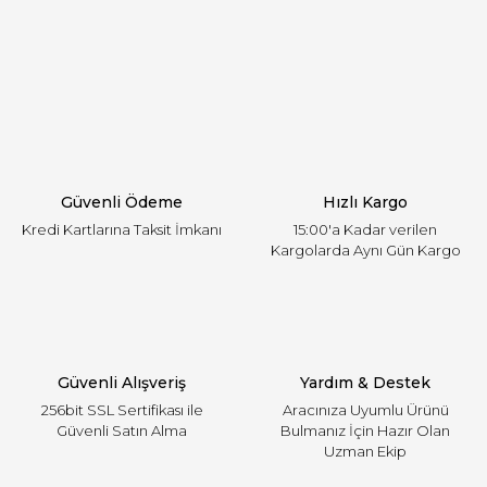
öneri formunu kullanarak tarafımıza iletebilirsiniz.
Görüş ve önerileriniz için teşekkür ederiz.
Yorum Yaz
Ürün resmi kalitesiz, bozuk veya görüntülenemiyor.
Ürün açıklamasında eksik bilgiler bulunuyor.
Ürün bilgilerinde hatalar bulunuyor.
Ürün fiyatı diğer sitelerden daha pahalı.
Güvenli Ödeme
Hızlı Kargo
Bu ürüne benzer farklı alternatifler olmalı.
Kredi Kartlarına Taksit İmkanı
15:00'a Kadar verilen
Kargolarda Aynı Gün Kargo
Gönder
Güvenli Alışveriş
Yardım & Destek
256bit SSL Sertifikası ile
Aracınıza Uyumlu Ürünü
Güvenli Satın Alma
Bulmanız İçin Hazır Olan
Uzman Ekip