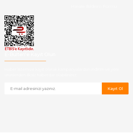
Havale Bildirim Formu
E-Bülten'e Kayıt Olun
Haber listemize kayıt olarak kampanyalardan,indirim ve yeni
ürünlerden ilk siz haberdar olabilirsiniz.
Kayıt Ol