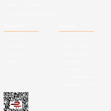
Telefon :
0543 728 18 13
Mail :
fordkayseri@hotmail.com
Kurumsal
Alışveriş
Hakkımızda
Satış Sözleşmesi
Kargo Takibi
Ödeme ve Teslimat
Yeni Üyelik
Gizlilik ve Güvenlik
İletişim
İade ve İptal
Garanti Şartları
Hesap Numaralarımız
Havale Bildirim Formu