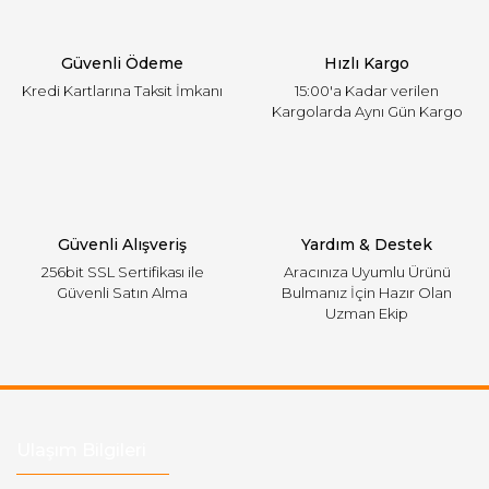
Ürün bilgilerinde hatalar bulunuyor.
Ürün fiyatı diğer sitelerden daha pahalı.
Güvenli Ödeme
Hızlı Kargo
Bu ürüne benzer farklı alternatifler olmalı.
Kredi Kartlarına Taksit İmkanı
15:00'a Kadar verilen
Kargolarda Aynı Gün Kargo
Gönder
Güvenli Alışveriş
Yardım & Destek
256bit SSL Sertifikası ile
Aracınıza Uyumlu Ürünü
Güvenli Satın Alma
Bulmanız İçin Hazır Olan
Uzman Ekip
Ulaşım Bilgileri