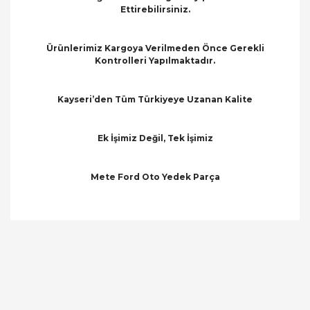
Ettirebilirsiniz.
Ürünlerimiz Kargoya Verilmeden Önce Gerekli
Kontrolleri Yapılmaktadır.
Kayseri’den Tüm Türkiyeye Uzanan Kalite
Ek İşimiz Değil, Tek İşimiz
Mete Ford Oto Yedek Parça
Bu ürünün fiyat bilgisi, resim, ürün açıklamalarında
ve diğer konularda yetersiz gördüğünüz noktaları
Bu ürüne ilk yorumu siz yapın!
öneri formunu kullanarak tarafımıza iletebilirsiniz.
Görüş ve önerileriniz için teşekkür ederiz.
Yorum Yaz
Ürün resmi kalitesiz, bozuk veya görüntülenemiyor.
Ürün açıklamasında eksik bilgiler bulunuyor.