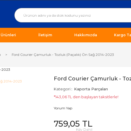
ı Ürünleri
İletişim
Hakkımızda
Kargo Ta
ı
Ford Courier Çamurluk - Tozluk (Paçalık) Ön Sağ 2014-2023
Ford Courier Çamurluk - Toz
Kategori
Kaporta Parçaları
*143,06 TL den başlayan taksitlerle!
Yorum Yap
759,05 TL
Kdv Dahil