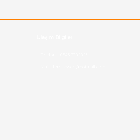
Ulaşım Bilgileri
Telefon :
0543 728 18 13
Mail :
fordkayseri@hotmail.com