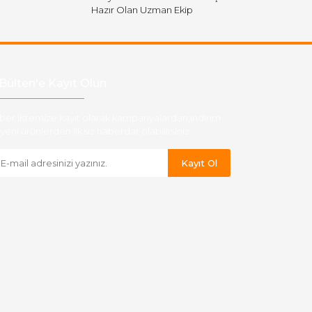
Hazır Olan Uzman Ekip
Bülten'e Kayıt Olun
ber listemize kayıt olarak kampanyalardan,indirim
yeni ürünlerden ilk siz haberdar olabilirsiniz.
Kayıt Ol