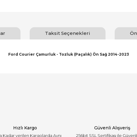
ar
Taksit Seçenekleri
Ön
Ford Courier Çamurluk - Tozluk (Paçalık) Ön Sağ 2014-2023
arında ve diğer konularda yetersiz gördüğünüz noktaları öneri formunu ku
Bu ürüne ilk yorumu siz yapın!
emiyor.
Yorum Yaz
Hızlı Kargo
Güvenli Alışveriş
'a Kadar verilen Kargolarda Aynı
256bit SSL Sertifikası ile Güvenl