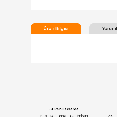
Ürün Bilgisi
Yoruml
Bu ürünün fiyat bilgisi, resim, ürün açıklamal
Görüş ve önerileriniz için teşekkür ederiz.
Ürün resmi kalitesiz, bozuk veya görüntülen
Ürün açıklamasında eksik bilgiler bulunuyor.
Ürün bilgilerinde hatalar bulunuyor.
Ürün fiyatı diğer sitelerden daha pahalı.
Bu ürüne benzer farklı alternatifler olmalı.
Güvenli Ödeme
Kredi Kartlarına Taksit İmkanı
15:00