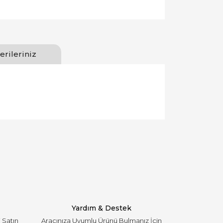
erileriniz
llanarak tarafımıza iletebilirsiniz.
Yardım & Destek
i Satın
Aracınıza Uyumlu Ürünü Bulmanız İçin