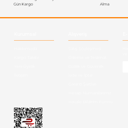
Gün Kargo
Alma
Gönder
Kurumsal
Alışveriş
E-
Hakkımızda
Satış Sözleşmesi
Ha
ve 
Kargo Takibi
Ödeme ve Teslimat
Yeni Üyelik
Gizlilik ve Güvenlik
İletişim
İade ve İptal
Garanti Şartları
Hesap Numaralarımız
Havale Bildirim Formu