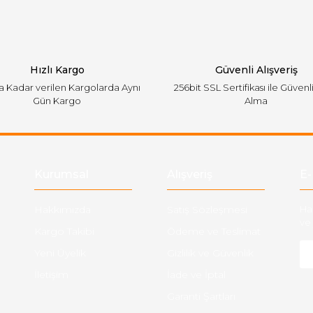
Hızlı Kargo
Güvenli Alışveriş
'a Kadar verilen Kargolarda Aynı
256bit SSL Sertifikası ile Güvenl
Gün Kargo
Alma
Gönder
Kurumsal
Alışveriş
E-
Hakkımızda
Satış Sözleşmesi
Ha
ve 
Kargo Takibi
Ödeme ve Teslimat
Yeni Üyelik
Gizlilik ve Güvenlik
İletişim
İade ve İptal
Garanti Şartları