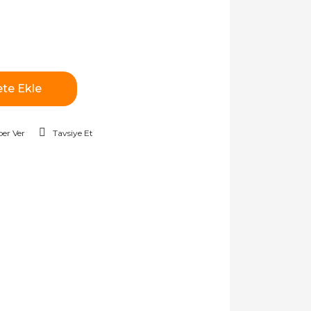
te Ekle
er Ver
Tavsiye Et