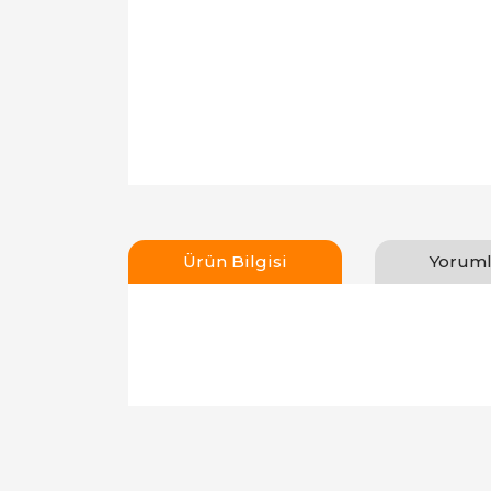
Ürün Bilgisi
Yoruml
Bu ürünün fiyat bilgisi, resim, ürün açıklamal
Görüş ve önerileriniz için teşekkür ederiz.
Ürün resmi kalitesiz, bozuk veya görüntülen
Ürün açıklamasında eksik bilgiler bulunuyor.