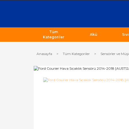
Tüm
Akü
Sıv
Kategoriler
Anasayfa
Tüm Kategoriler
Sensörler ve Müş