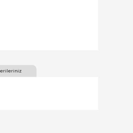
erileriniz
llanarak tarafımıza iletebilirsiniz.