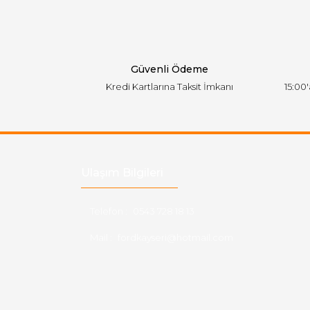
Ürün bilgilerinde hatalar bulunuyor.
Ürün fiyatı diğer sitelerden daha pahalı.
Bu ürüne benzer farklı alternatifler olmalı.
Güvenli Ödeme
Kredi Kartlarına Taksit İmkanı
15:00
Ulaşım Bilgileri
Telefon :
0543 728 18 13
Mail :
fordkayseri@hotmail.com