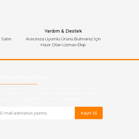
Yardım & Destek
i Satın
Aracınıza Uyumlu Ürünü Bulmanız İçin
Hazır Olan Uzman Ekip
Bülten'e Kayıt Olun
ber listemize kayıt olarak kampanyalardan,indirim
yeni ürünlerden ilk siz haberdar olabilirsiniz.
Kayıt Ol