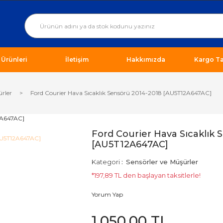
ı Ürünleri
İletişim
Hakkımızda
Kargo Ta
ürler
Ford Courier Hava Sıcaklık Sensörü 2014-2018 [AU5T12A647AC]
Ford Courier Hava Sıcaklık 
[AU5T12A647AC]
Kategori
Sensörler ve Müşürler
*197,89 TL den başlayan taksitlerle!
Yorum Yap
1.050,00 TL