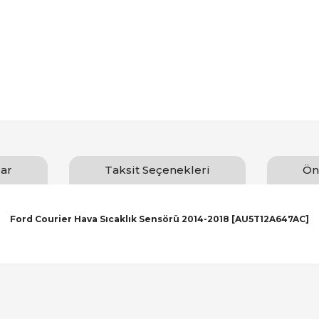
ar
Taksit Seçenekleri
Ön
Ford Courier Hava Sıcaklık Sensörü 2014-2018 [AU5T12A647AC]
arında ve diğer konularda yetersiz gördüğünüz noktaları öneri formunu ku
Bu ürüne ilk yorumu siz yapın!
emiyor.
Yorum Yaz