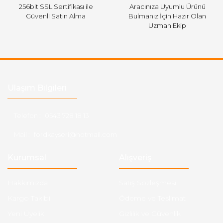
256bit SSL Sertifikası ile
Aracınıza Uyumlu Ürünü
Güvenli Satın Alma
Bulmanız İçin Hazır Olan
Uzman Ekip
Ulaşım Bilgileri
Telefon :
0543 728 18 13
Mail :
fordkayseri@hotmail.com
Kurumsal
Alışveriş
Hakkımızda
Satış Sözleşmesi
Kargo Takibi
Ödeme ve Teslimat
Yeni Üyelik
Gizlilik ve Güvenlik