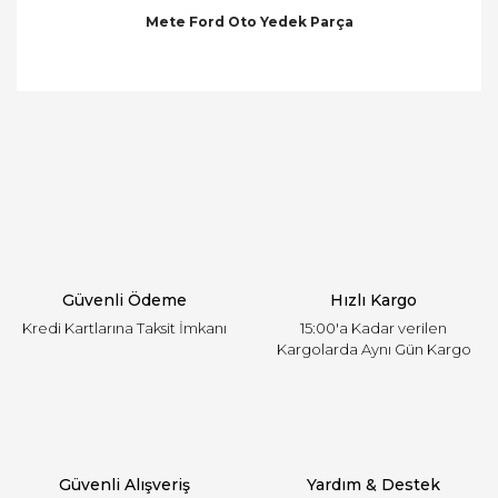
Mete Ford Oto Yedek Parça
Bu ürünün fiyat bilgisi, resim, ürün açıklamalarında
ve diğer konularda yetersiz gördüğünüz noktaları
Bu ürüne ilk yorumu siz yapın!
öneri formunu kullanarak tarafımıza iletebilirsiniz.
Görüş ve önerileriniz için teşekkür ederiz.
Yorum Yaz
Ürün resmi kalitesiz, bozuk veya görüntülenemiyor.
Ürün açıklamasında eksik bilgiler bulunuyor.
Ürün bilgilerinde hatalar bulunuyor.
Ürün fiyatı diğer sitelerden daha pahalı.
Güvenli Ödeme
Hızlı Kargo
Bu ürüne benzer farklı alternatifler olmalı.
Kredi Kartlarına Taksit İmkanı
15:00'a Kadar verilen
Kargolarda Aynı Gün Kargo
Gönder
Güvenli Alışveriş
Yardım & Destek