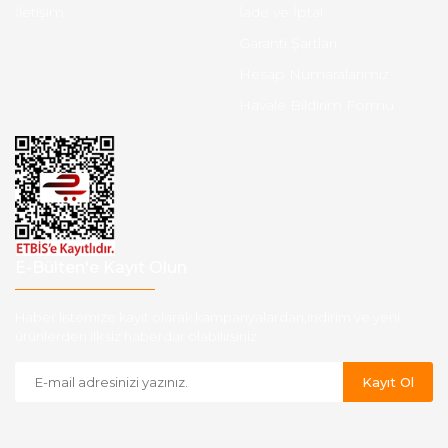
İletişim
İade ve İptal
Garanti Şartları
Hesap Numaralarımız
Havale Bildirim Formu
E-Bülten'e Kayıt Olun
Haber listemize kayıt olarak kampanyalardan,indirim ve yeni
ürünlerden ilk siz haberdar olabilirsiniz.
Kayıt Ol