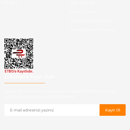
İletişim
İade ve İptal
Garanti Şartları
Hesap Numaralarımız
Havale Bildirim Formu
E-Bülten'e Kayıt Olun
Haber listemize kayıt olarak kampanyalardan,indirim ve yeni
ürünlerden ilk siz haberdar olabilirsiniz.
Kayıt Ol