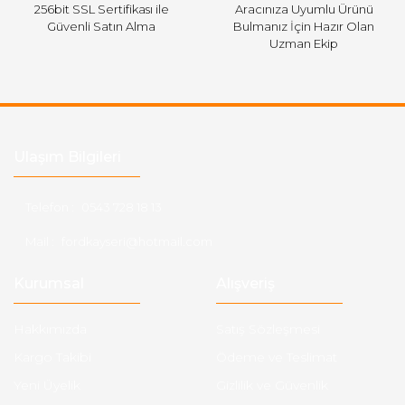
256bit SSL Sertifikası ile
Aracınıza Uyumlu Ürünü
Güvenli Satın Alma
Bulmanız İçin Hazır Olan
Uzman Ekip
Ulaşım Bilgileri
Telefon :
0543 728 18 13
Mail :
fordkayseri@hotmail.com
Kurumsal
Alışveriş
Hakkımızda
Satış Sözleşmesi
Kargo Takibi
Ödeme ve Teslimat
Yeni Üyelik
Gizlilik ve Güvenlik