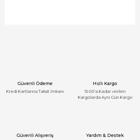
Bu ürünün fiyat bilgisi, resim, ürün açıklamalarında
ve diğer konularda yetersiz gördüğünüz noktaları
Bu ürüne ilk yorumu siz yapın!
öneri formunu kullanarak tarafımıza iletebilirsiniz.
Görüş ve önerileriniz için teşekkür ederiz.
Yorum Yaz
Ürün resmi kalitesiz, bozuk veya görüntülenemiyor.
Ürün açıklamasında eksik bilgiler bulunuyor.
Ürün bilgilerinde hatalar bulunuyor.
Ürün fiyatı diğer sitelerden daha pahalı.
Güvenli Ödeme
Hızlı Kargo
Bu ürüne benzer farklı alternatifler olmalı.
Kredi Kartlarına Taksit İmkanı
15:00'a Kadar verilen
Kargolarda Aynı Gün Kargo
Gönder
Güvenli Alışveriş
Yardım & Destek