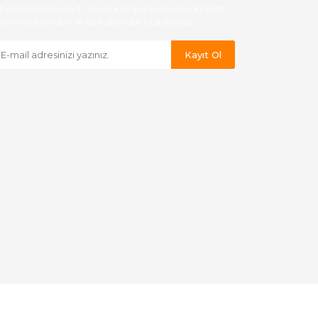
ber listemize kayıt olarak kampanyalardan,indirim
yeni ürünlerden ilk siz haberdar olabilirsiniz.
Kayıt Ol