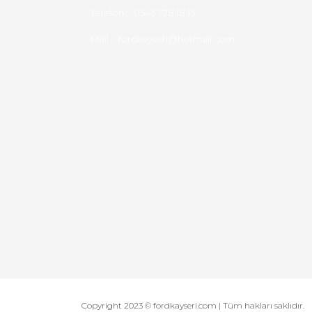
Telefon :
0543 728 18 13
Mail :
fordkayseri@hotmail.com
Copyright 2023 © fordkayseri.com | Tüm hakları saklıdır.