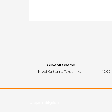
Bu ürünün fiyat bilgisi, resim, ürün açıklamal
Görüş ve önerileriniz için teşekkür ederiz.
Ürün resmi kalitesiz, bozuk veya görüntülen
Ürün açıklamasında eksik bilgiler bulunuyor.
Ürün bilgilerinde hatalar bulunuyor.
Ürün fiyatı diğer sitelerden daha pahalı.
Bu ürüne benzer farklı alternatifler olmalı.
Güvenli Ödeme
Kredi Kartlarına Taksit İmkanı
15:00
Ulaşım Bilgileri