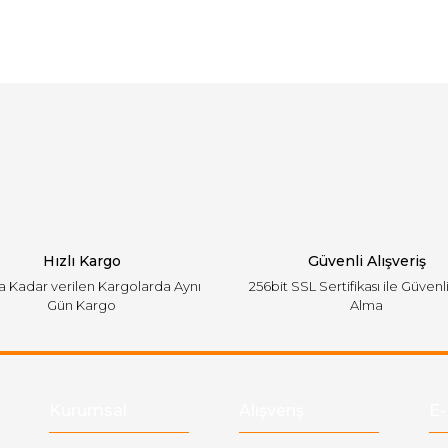
arında ve diğer konularda yetersiz gördüğünüz noktaları öneri formunu ku
Bu ürüne ilk yorumu siz yapın!
emiyor.
Yorum Yaz
Hızlı Kargo
Güvenli Alışveriş
'a Kadar verilen Kargolarda Aynı
256bit SSL Sertifikası ile Güvenl
Gün Kargo
Alma
Gönder
Kurumsal
Alışveriş
E-