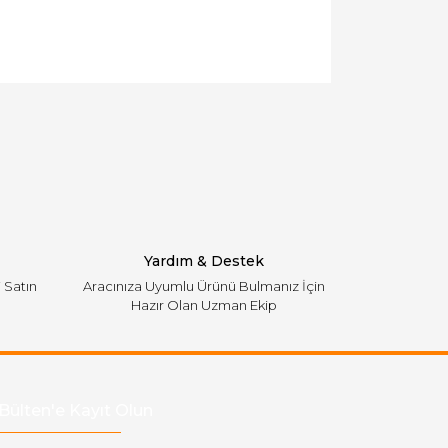
llanarak tarafımıza iletebilirsiniz.
Yardım & Destek
i Satın
Aracınıza Uyumlu Ürünü Bulmanız İçin
Hazır Olan Uzman Ekip
Bülten'e Kayıt Olun