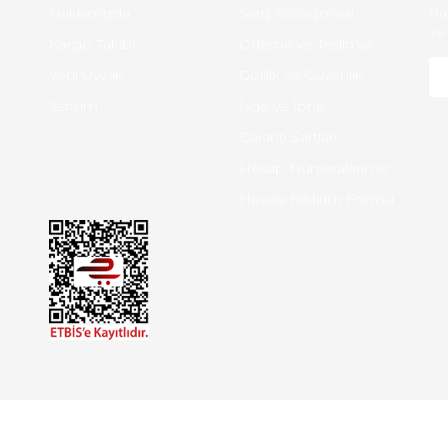
Hakkımızda
Satış Sözleşmesi
Ha
ve 
Kargo Takibi
Ödeme ve Teslimat
Yeni Üyelik
Gizlilik ve Güvenlik
İletişim
İade ve İptal
Garanti Şartları
Hesap Numaralarımız
Havale Bildirim Formu