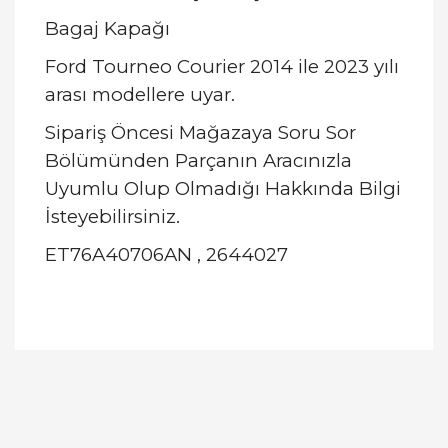
Bagaj Kapağı
Ford Tourneo Courier 2014 ile 2023 yılı
arası modellere uyar.
Sipariş Öncesi Mağazaya Soru Sor
Bölümünden Parçanın Aracınızla
Uyumlu Olup Olmadığı Hakkında Bilgi
İsteyebilirsiniz.
ET76A40706AN , 2644027
Bu ürünün fiyat bilgisi, resim, ürün açıklamalarında
ve diğer konularda yetersiz gördüğünüz noktaları
Bu ürüne ilk yorumu siz yapın!
öneri formunu kullanarak tarafımıza iletebilirsiniz.
Görüş ve önerileriniz için teşekkür ederiz.
Yorum Yaz
Ürün resmi kalitesiz, bozuk veya görüntülenemiyor.