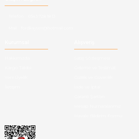
Telefon :
0543 728 18 13
Mail :
fordkayseri@hotmail.com
Kurumsal
Alışveriş
Hakkımızda
Satış Sözleşmesi
Kargo Takibi
Ödeme ve Teslimat
Yeni Üyelik
Gizlilik ve Güvenlik
İletişim
İade ve İptal
Garanti Şartları
Hesap Numaralarımız
Havale Bildirim Formu