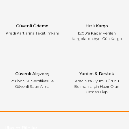
Ürün açıklamasında eksik bilgiler bulunuyor.
Ürün bilgilerinde hatalar bulunuyor.
Ürün fiyatı diğer sitelerden daha pahalı.
Güvenli Ödeme
Hızlı Kargo
Bu ürüne benzer farklı alternatifler olmalı.
Kredi Kartlarına Taksit İmkanı
15:00'a Kadar verilen
Kargolarda Aynı Gün Kargo
Gönder
Güvenli Alışveriş
Yardım & Destek
256bit SSL Sertifikası ile
Aracınıza Uyumlu Ürünü
Güvenli Satın Alma
Bulmanız İçin Hazır Olan
Uzman Ekip
Ulaşım Bilgileri