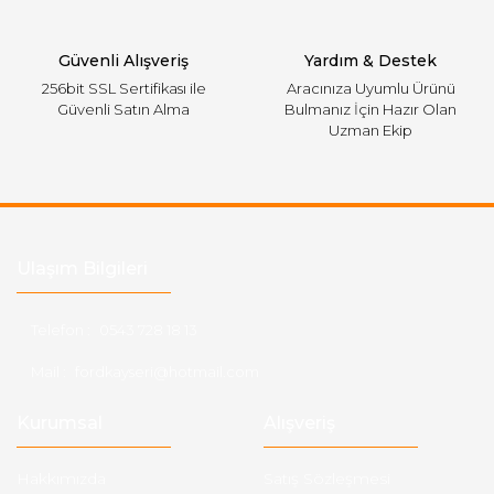
Gönder
Güvenli Alışveriş
Yardım & Destek
256bit SSL Sertifikası ile
Aracınıza Uyumlu Ürünü
Güvenli Satın Alma
Bulmanız İçin Hazır Olan
Uzman Ekip
Ulaşım Bilgileri
Telefon :
0543 728 18 13
Mail :
fordkayseri@hotmail.com
Kurumsal
Alışveriş
Hakkımızda
Satış Sözleşmesi