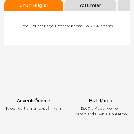
Ürün Bilgisi
Yorumlar
Ford Courier Bagaj Hoparlör Kapağı Sol 2014- Sonrası
Bu ürünün fiyat bilgisi, resim, ürün açıklamalarında
ve diğer konularda yetersiz gördüğünüz noktaları
Bu ürüne ilk yorumu siz yapın!
öneri formunu kullanarak tarafımıza iletebilirsiniz.
Görüş ve önerileriniz için teşekkür ederiz.
Yorum Yaz
Ürün resmi kalitesiz, bozuk veya görüntülenemiyor.
Ürün açıklamasında eksik bilgiler bulunuyor.
Ürün bilgilerinde hatalar bulunuyor.
Ürün fiyatı diğer sitelerden daha pahalı.
Güvenli Ödeme
Hızlı Kargo
Bu ürüne benzer farklı alternatifler olmalı.
Kredi Kartlarına Taksit İmkanı
15:00'a Kadar verilen
Kargolarda Aynı Gün Kargo