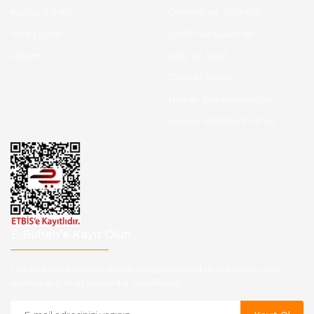
Kargo Takibi
Ödeme ve Teslimat
Yeni Üyelik
Gizlilik ve Güvenlik
İletişim
İade ve İptal
Garanti Şartları
Hesap Numaralarımız
Havale Bildirim Formu
E-Bülten'e Kayıt Olun
Haber listemize kayıt olarak kampanyalardan,indirim ve yeni
ürünlerden ilk siz haberdar olabilirsiniz.