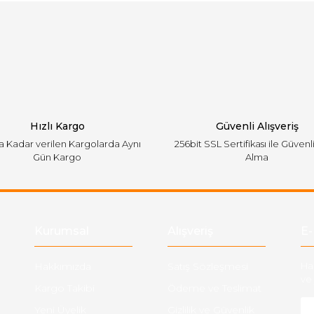
Bu ürüne ilk yorumu siz yapın!
emiyor.
Yorum Yaz
Hızlı Kargo
Güvenli Alışveriş
'a Kadar verilen Kargolarda Aynı
256bit SSL Sertifikası ile Güvenl
Gün Kargo
Alma
Gönder
Kurumsal
Alışveriş
E-
Hakkımızda
Satış Sözleşmesi
Ha
ve 
Kargo Takibi
Ödeme ve Teslimat
Yeni Üyelik
Gizlilik ve Güvenlik