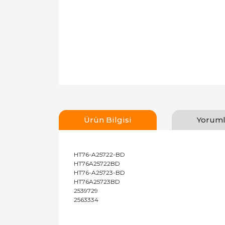
Ürün Bilgisi
Yoruml
HT76-A25722-BD
HT76A25722BD
HT76-A25723-BD
HT76A25723BD
2539729
2563334
Bu ürünün fiyat bilgisi, resim, ürün açıklamal
Görüş ve önerileriniz için teşekkür ederiz.