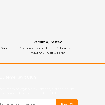
Yardım & Destek
i Satın
Aracınıza Uyumlu Ürünü Bulmanız İçin
Hazır Olan Uzman Ekip
Bülten'e Kayıt Olun
ber listemize kayıt olarak kampanyalardan,indirim
yeni ürünlerden ilk siz haberdar olabilirsiniz.
Kayıt Ol