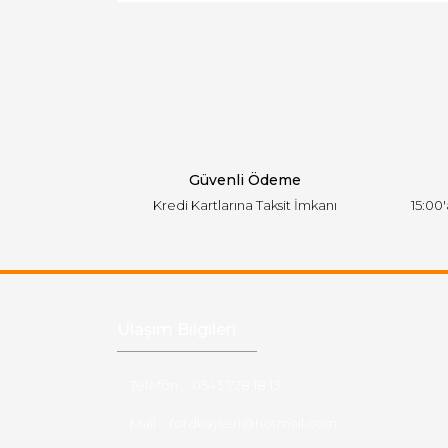
Ürün resmi kalitesiz, bozuk veya görüntülen
Ürün açıklamasında eksik bilgiler bulunuyor.
Ürün bilgilerinde hatalar bulunuyor.
Ürün fiyatı diğer sitelerden daha pahalı.
Bu ürüne benzer farklı alternatifler olmalı.
Güvenli Ödeme
Kredi Kartlarına Taksit İmkanı
15:00
Ulaşım Bilgileri
Telefon :
0543 728 18 13
Mail :
fordkayseri@hotmail.com