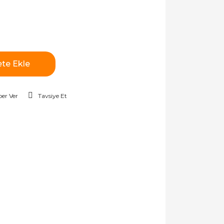
te Ekle
er Ver
Tavsiye Et