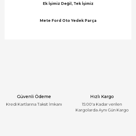
Ek İşimiz Değil, Tek İşimiz
Mete Ford Oto Yedek Parça
Bu ürünün fiyat bilgisi, resim, ürün açıklamalarında
ve diğer konularda yetersiz gördüğünüz noktaları
Bu ürüne ilk yorumu siz yapın!
öneri formunu kullanarak tarafımıza iletebilirsiniz.
Görüş ve önerileriniz için teşekkür ederiz.
Yorum Yaz
Ürün resmi kalitesiz, bozuk veya görüntülenemiyor.
Ürün açıklamasında eksik bilgiler bulunuyor.
Ürün bilgilerinde hatalar bulunuyor.
Ürün fiyatı diğer sitelerden daha pahalı.
Güvenli Ödeme
Hızlı Kargo
Bu ürüne benzer farklı alternatifler olmalı.
Kredi Kartlarına Taksit İmkanı
15:00'a Kadar verilen
Kargolarda Aynı Gün Kargo