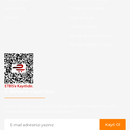
Yeni Üyelik
Gizlilik ve Güvenlik
İletişim
İade ve İptal
Garanti Şartları
Hesap Numaralarımız
Havale Bildirim Formu
E-Bülten'e Kayıt Olun
Haber listemize kayıt olarak kampanyalardan,indirim ve yeni
ürünlerden ilk siz haberdar olabilirsiniz.
Kayıt Ol