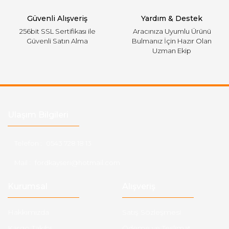
Gönder
Güvenli Alışveriş
Yardım & Destek
256bit SSL Sertifikası ile
Aracınıza Uyumlu Ürünü
Güvenli Satın Alma
Bulmanız İçin Hazır Olan
Uzman Ekip
Ulaşım Bilgileri
Telefon :
0543 728 18 13
Mail :
fordkayseri@hotmail.com
Kurumsal
Alışveriş
Hakkımızda
Satış Sözleşmesi
Kargo Takibi
Ödeme ve Teslimat