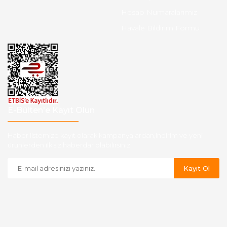
Hesap Numaralarımız
Havale Bildirim Formu
E-Bülten'e Kayıt Olun
Haber listemize kayıt olarak kampanyalardan,indirim ve yeni
ürünlerden ilk siz haberdar olabilirsiniz.
Kayıt Ol