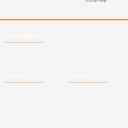
Uzman Ekip
Ulaşım Bilgileri
Telefon :
0543 728 18 13
Mail :
fordkayseri@hotmail.com
Kurumsal
Alışveriş
Hakkımızda
Satış Sözleşmesi
Kargo Takibi
Ödeme ve Teslimat
Yeni Üyelik
Gizlilik ve Güvenlik
İletişim
İade ve İptal
Garanti Şartları