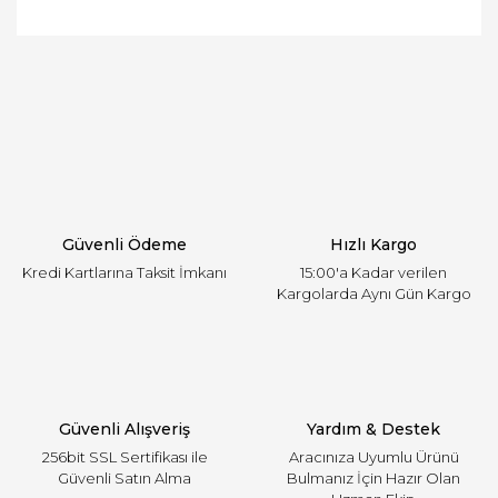
Bu ürünün fiyat bilgisi, resim, ürün açıklamalarında
ve diğer konularda yetersiz gördüğünüz noktaları
Bu ürüne ilk yorumu siz yapın!
öneri formunu kullanarak tarafımıza iletebilirsiniz.
Görüş ve önerileriniz için teşekkür ederiz.
Yorum Yaz
Ürün resmi kalitesiz, bozuk veya görüntülenemiyor.
Ürün açıklamasında eksik bilgiler bulunuyor.
Ürün bilgilerinde hatalar bulunuyor.
Ürün fiyatı diğer sitelerden daha pahalı.
Güvenli Ödeme
Hızlı Kargo
Bu ürüne benzer farklı alternatifler olmalı.
Kredi Kartlarına Taksit İmkanı
15:00'a Kadar verilen
Kargolarda Aynı Gün Kargo
Gönder
Güvenli Alışveriş
Yardım & Destek
256bit SSL Sertifikası ile
Aracınıza Uyumlu Ürünü
Güvenli Satın Alma
Bulmanız İçin Hazır Olan