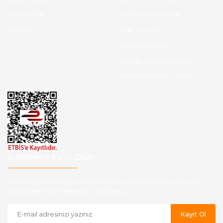
Yeni Üyelik
Gizlilik ve Güvenlik
İletişim
İade ve İptal
Garanti Şartları
Hesap Numaralarımız
Havale Bildirim Formu
E-Bülten'e Kayıt Olun
Haber listemize kayıt olarak kampanyalardan,indirim ve yeni
ürünlerden ilk siz haberdar olabilirsiniz.
Kayıt Ol