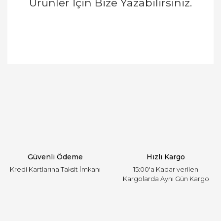
Ürünler İçin Bize Yazabilirsiniz.
Bu ürünün fiyat bilgisi, resim, ürün açıklamalarında
ve diğer konularda yetersiz gördüğünüz noktaları
Bu ürüne ilk yorumu siz yapın!
öneri formunu kullanarak tarafımıza iletebilirsiniz.
Görüş ve önerileriniz için teşekkür ederiz.
Yorum Yaz
Ürün resmi kalitesiz, bozuk veya görüntülenemiyor.
Ürün açıklamasında eksik bilgiler bulunuyor.
Ürün bilgilerinde hatalar bulunuyor.
Ürün fiyatı diğer sitelerden daha pahalı.
Güvenli Ödeme
Hızlı Kargo
Bu ürüne benzer farklı alternatifler olmalı.
Kredi Kartlarına Taksit İmkanı
15:00'a Kadar verilen
Kargolarda Aynı Gün Kargo