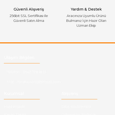
Gönder
Güvenli Alışveriş
Yardım & Destek
256bit SSL Sertifikası ile
Aracınıza Uyumlu Ürünü
Güvenli Satın Alma
Bulmanız İçin Hazır Olan
Uzman Ekip
Ulaşım Bilgileri
Telefon :
0543 728 18 13
Mail :
fordkayseri@hotmail.com
Kurumsal
Alışveriş
Hakkımızda
Satış Sözleşmesi
Kargo Takibi
Ödeme ve Teslimat