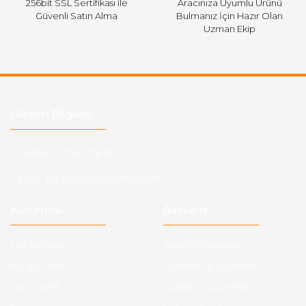
256bit SSL Sertifikası ile
Aracınıza Uyumlu Ürünü
Güvenli Satın Alma
Bulmanız İçin Hazır Olan
Uzman Ekip
Ulaşım Bilgileri
Telefon :
0543 728 18 13
Mail :
fordkayseri@hotmail.com
Kurumsal
Alışveriş
Hakkımızda
Satış Sözleşmesi
Kargo Takibi
Ödeme ve Teslimat
Yeni Üyelik
Gizlilik ve Güvenlik