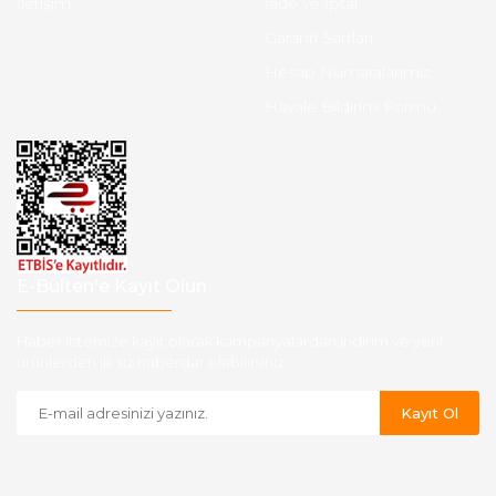
İletişim
İade ve İptal
Garanti Şartları
Hesap Numaralarımız
Havale Bildirim Formu
E-Bülten'e Kayıt Olun
Haber listemize kayıt olarak kampanyalardan,indirim ve yeni
ürünlerden ilk siz haberdar olabilirsiniz.
Kayıt Ol