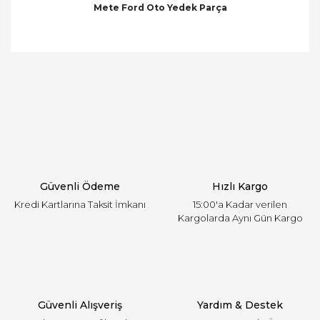
Mete Ford Oto Yedek Parça
Bu ürünün fiyat bilgisi, resim, ürün açıklamalarında
ve diğer konularda yetersiz gördüğünüz noktaları
Bu ürüne ilk yorumu siz yapın!
öneri formunu kullanarak tarafımıza iletebilirsiniz.
Görüş ve önerileriniz için teşekkür ederiz.
Yorum Yaz
Ürün resmi kalitesiz, bozuk veya görüntülenemiyor.
Ürün açıklamasında eksik bilgiler bulunuyor.
Ürün bilgilerinde hatalar bulunuyor.
Ürün fiyatı diğer sitelerden daha pahalı.
Güvenli Ödeme
Hızlı Kargo
Bu ürüne benzer farklı alternatifler olmalı.
Kredi Kartlarına Taksit İmkanı
15:00'a Kadar verilen
Kargolarda Aynı Gün Kargo
Gönder
Güvenli Alışveriş
Yardım & Destek