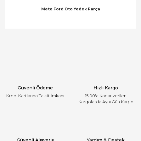
Mete Ford Oto Yedek Parça
Bu ürünün fiyat bilgisi, resim, ürün açıklamalarında
ve diğer konularda yetersiz gördüğünüz noktaları
Bu ürüne ilk yorumu siz yapın!
öneri formunu kullanarak tarafımıza iletebilirsiniz.
Görüş ve önerileriniz için teşekkür ederiz.
Yorum Yaz
Ürün resmi kalitesiz, bozuk veya görüntülenemiyor.
Ürün açıklamasında eksik bilgiler bulunuyor.
Ürün bilgilerinde hatalar bulunuyor.
Ürün fiyatı diğer sitelerden daha pahalı.
Güvenli Ödeme
Hızlı Kargo
Bu ürüne benzer farklı alternatifler olmalı.
Kredi Kartlarına Taksit İmkanı
15:00'a Kadar verilen
Kargolarda Aynı Gün Kargo
Gönder
Güvenli Alışveriş
Yardım & Destek