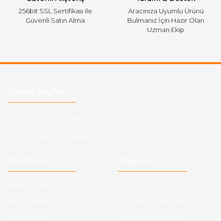
256bit SSL Sertifikası ile
Aracınıza Uyumlu Ürünü
Güvenli Satın Alma
Bulmanız İçin Hazır Olan
Uzman Ekip
Ulaşım Bilgileri
Telefon :
0543 728 18 13
Mail :
fordkayseri@hotmail.com
Kurumsal
Alışveriş
Hakkımızda
Satış Sözleşmesi
Kargo Takibi
Ödeme ve Teslimat
Yeni Üyelik
Gizlilik ve Güvenlik