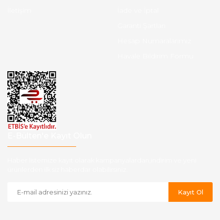
İletişim
İade ve İptal
Garanti Şartları
Hesap Numaralarımız
Havale Bildirim Formu
E-Bülten'e Kayıt Olun
Haber listemize kayıt olarak kampanyalardan,indirim ve yeni
ürünlerden ilk siz haberdar olabilirsiniz.
Kayıt Ol