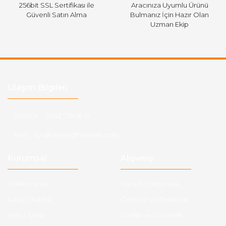
256bit SSL Sertifikası ile
Aracınıza Uyumlu Ürünü
Güvenli Satın Alma
Bulmanız İçin Hazır Olan
Uzman Ekip
Ulaşım Bilgileri
Telefon :
0543 728 18 13
Mail :
fordkayseri@hotmail.com
Kurumsal
Alışveriş
Hakkımızda
Satış Sözleşmesi
Kargo Takibi
Ödeme ve Teslimat
Yeni Üyelik
Gizlilik ve Güvenlik