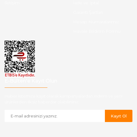
İletişim
İade ve İptal
Garanti Şartları
Hesap Numaralarımız
Havale Bildirim Formu
E-Bülten'e Kayıt Olun
Haber listemize kayıt olarak kampanyalardan,indirim ve yeni
ürünlerden ilk siz haberdar olabilirsiniz.
Kayıt Ol