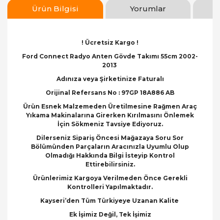
Ürün Bilgisi
Yorumlar
! Ücretsiz Kargo !
Ford Connect Radyo Anten Gövde Takımı 55cm 2002-
2013
Adınıza veya Şirketinize Faturalı
Orijinal Refersans No : 97GP 18A886 AB
Ürün Esnek Malzemeden Üretilmesine Rağmen Araç
Yıkama Makinalarına Girerken Kırılmasını Önlemek
İçin Sökmeniz Tavsiye Ediyoruz.
Dilerseniz Sipariş Öncesi Mağazaya Soru Sor
Bölümünden Parçaların Aracınızla Uyumlu Olup
Olmadığı Hakkında Bilgi İsteyip Kontrol
Ettirebilirsiniz.
Ürünlerimiz Kargoya Verilmeden Önce Gerekli
Kontrolleri Yapılmaktadır.
Kayseri’den Tüm Türkiyeye Uzanan Kalite
Ek İşimiz Değil, Tek İşimiz