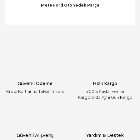
Mete Ford Oto Yedek Parça
Bu ürünün fiyat bilgisi, resim, ürün açıklamalarında
ve diğer konularda yetersiz gördüğünüz noktaları
Bu ürüne ilk yorumu siz yapın!
öneri formunu kullanarak tarafımıza iletebilirsiniz.
Görüş ve önerileriniz için teşekkür ederiz.
Yorum Yaz
Ürün resmi kalitesiz, bozuk veya görüntülenemiyor.
Ürün açıklamasında eksik bilgiler bulunuyor.
Ürün bilgilerinde hatalar bulunuyor.
Ürün fiyatı diğer sitelerden daha pahalı.
Güvenli Ödeme
Hızlı Kargo
Bu ürüne benzer farklı alternatifler olmalı.
Kredi Kartlarına Taksit İmkanı
15:00'a Kadar verilen
Kargolarda Aynı Gün Kargo
Gönder
Güvenli Alışveriş
Yardım & Destek