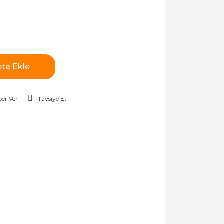
te Ekle
er Ver
Tavsiye Et