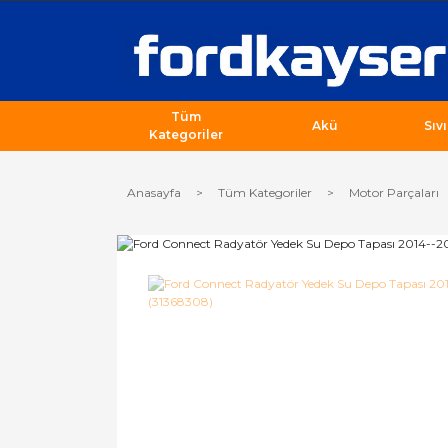
Tüm
Akü
Sıv
Kategoriler
Anasayfa
Tüm Kategoriler
Motor Parçaları