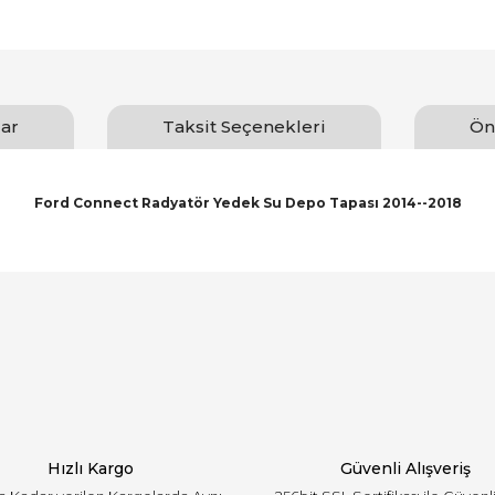
ar
Taksit Seçenekleri
Ön
Ford Connect Radyatör Yedek Su Depo Tapası 2014--2018
arında ve diğer konularda yetersiz gördüğünüz noktaları öneri formunu ku
Bu ürüne ilk yorumu siz yapın!
emiyor.
Yorum Yaz
Hızlı Kargo
Güvenli Alışveriş