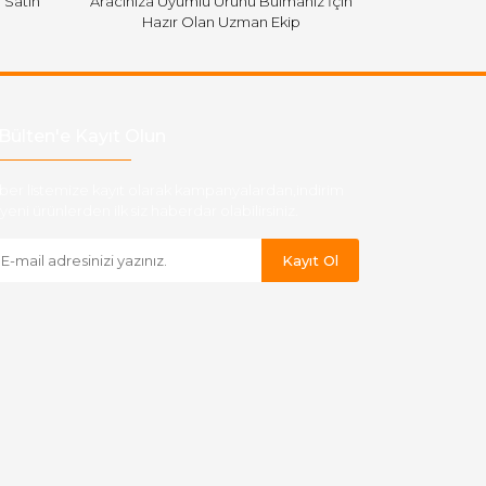
i Satın
Aracınıza Uyumlu Ürünü Bulmanız İçin
Hazır Olan Uzman Ekip
Bülten'e Kayıt Olun
ber listemize kayıt olarak kampanyalardan,indirim
yeni ürünlerden ilk siz haberdar olabilirsiniz.
Kayıt Ol