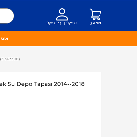
Üye Girişi
|
Üye Ol
(
) Adet
kibi
 (31368308)
ek Su Depo Tapası 2014--2018