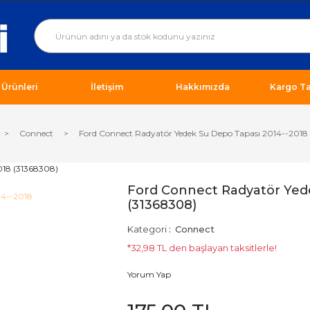
ı Ürünleri
İletişim
Hakkımızda
Kargo Ta
Connect
Ford Connect Radyatör Yedek Su Depo Tapası 2014--2018
Ford Connect Radyatör Yed
(31368308)
Kategori
Connect
*32,98 TL den başlayan taksitlerle!
Yorum Yap