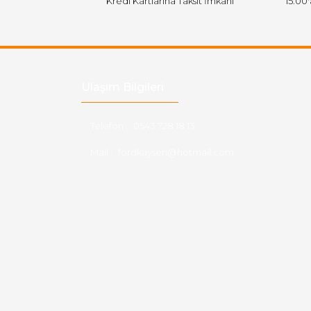
Kredi Kartlarına Taksit İmkanı
15:00
Ulaşım Bilgileri
Telefon :
0543 728 18 13
Mail :
fordkayseri@hotmail.com