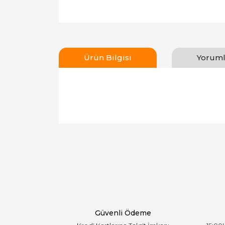
Ürün Bilgisi
Yoruml
Bu ürünün fiyat bilgisi, resim, ürün açıklamal
Görüş ve önerileriniz için teşekkür ederiz.
Ürün resmi kalitesiz, bozuk veya görüntülen
Ürün açıklamasında eksik bilgiler bulunuyor.
Ürün bilgilerinde hatalar bulunuyor.
Ürün fiyatı diğer sitelerden daha pahalı.
Bu ürüne benzer farklı alternatifler olmalı.
Güvenli Ödeme