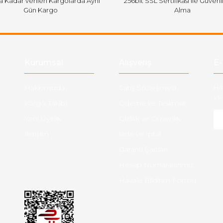
'a Kadar verilen Kargolarda Aynı
256bit SSL Sertifikası ile Güvenl
Gün Kargo
Alma
Gönder
Kurumsal
Alışveriş
E-
Hakkımızda
Satış Sözleşmesi
Ha
ve 
Kargo Takibi
Ödeme ve Teslimat
Yeni Üyelik
Gizlilik ve Güvenlik
İletişim
İade ve İptal
Garanti Şartları
Hesap Numaralarımız
Havale Bildirim Formu