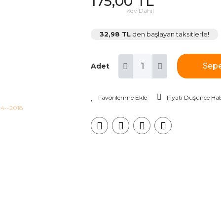
175,00 TL
Kdv Dahil
32,98 TL
den başlayan taksitlerle!
Sepe
Adet
Fiyatı Düşünce Hab