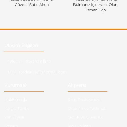
Güvenli Satın Alma
Bulmanız İçin Hazır Olan
Uzman Ekip
Ulaşım Bilgileri
Telefon :
0543 728 18 13
Mail :
fordkayseri@hotmail.com
Kurumsal
Alışveriş
Hakkımızda
Satış Sözleşmesi
Kargo Takibi
Ödeme ve Teslimat
Yeni Üyelik
Gizlilik ve Güvenlik
İletişim
İade ve İptal