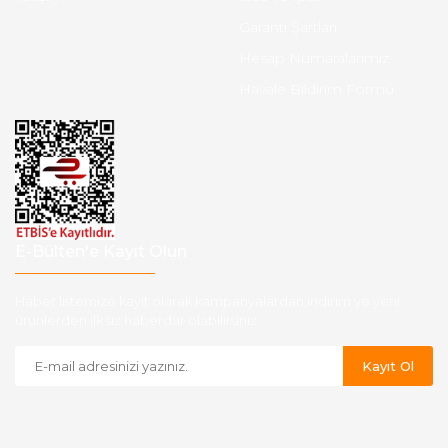
Garanti Şartları
Hesap Numaralarımız
Havale Bildirim Formu
E-Bülten'e Kayıt Olun
Haber listemize kayıt olarak kampanyalardan,indirim ve yeni
ürünlerden ilk siz haberdar olabilirsiniz.
Kayıt Ol