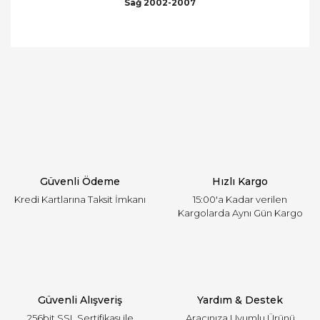
Sağ 2002-2007
Bu ürünün fiyat bilgisi, resim, ürün açıklamalarında
ve diğer konularda yetersiz gördüğünüz noktaları
Bu ürüne ilk yorumu siz yapın!
öneri formunu kullanarak tarafımıza iletebilirsiniz.
Görüş ve önerileriniz için teşekkür ederiz.
Yorum Yaz
Ürün resmi kalitesiz, bozuk veya görüntülenemiyor.
Ürün açıklamasında eksik bilgiler bulunuyor.
Ürün bilgilerinde hatalar bulunuyor.
Ürün fiyatı diğer sitelerden daha pahalı.
Güvenli Ödeme
Hızlı Kargo
Bu ürüne benzer farklı alternatifler olmalı.
Kredi Kartlarına Taksit İmkanı
15:00'a Kadar verilen
Kargolarda Aynı Gün Kargo
Gönder
Güvenli Alışveriş
Yardım & Destek
256bit SSL Sertifikası ile
Aracınıza Uyumlu Ürünü