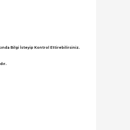
a Bilgi İsteyip Kontrol Ettirebilirsiniz.
dır.
llanarak tarafımıza iletebilirsiniz.