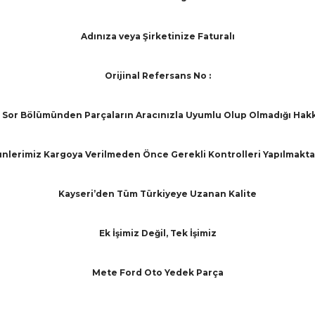
Adınıza veya Şirketinize Faturalı
Orijinal Refersans No :
Sor Bölümünden Parçaların Aracınızla Uyumlu Olup Olmadığı Hakkınd
nlerimiz Kargoya Verilmeden Önce Gerekli Kontrolleri Yapılmakta
Kayseri’den Tüm Türkiyeye Uzanan Kalite
Ek İşimiz Değil, Tek İşimiz
Mete Ford Oto Yedek Parça
arında ve diğer konularda yetersiz gördüğünüz noktaları öneri formunu ku