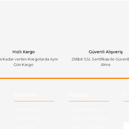
Bu ürüne ilk yorumu siz yapın!
emiyor.
Yorum Yaz
Hızlı Kargo
Güvenli Alışveriş
'a Kadar verilen Kargolarda Aynı
256bit SSL Sertifikası ile Güvenl
Gün Kargo
Alma
Gönder
Kurumsal
Alışveriş
E-
Hakkımızda
Satış Sözleşmesi
Ha
ve 
Kargo Takibi
Ödeme ve Teslimat
Yeni Üyelik
Gizlilik ve Güvenlik