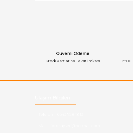
Ürün resmi kalitesiz, bozuk veya görüntülen
Ürün açıklamasında eksik bilgiler bulunuyor.
Ürün bilgilerinde hatalar bulunuyor.
Ürün fiyatı diğer sitelerden daha pahalı.
Bu ürüne benzer farklı alternatifler olmalı.
Güvenli Ödeme
Kredi Kartlarına Taksit İmkanı
15:00
Ulaşım Bilgileri
Telefon :
0543 728 18 13
Mail :
fordkayseri@hotmail.com