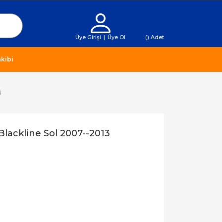
Üye Girişi
|
Üye Ol
(
) Adet
kibi
3
lackline Sol 2007--2013