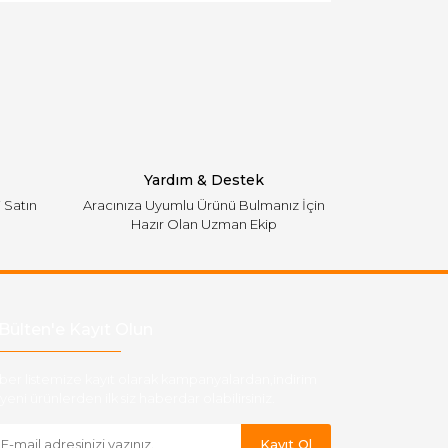
Yardım & Destek
i Satın
Aracınıza Uyumlu Ürünü Bulmanız İçin
Hazır Olan Uzman Ekip
Bülten'e Kayıt Olun
ber listemize kayıt olarak kampanyalardan,indirim
yeni ürünlerden ilk siz haberdar olabilirsiniz.
Kayıt Ol