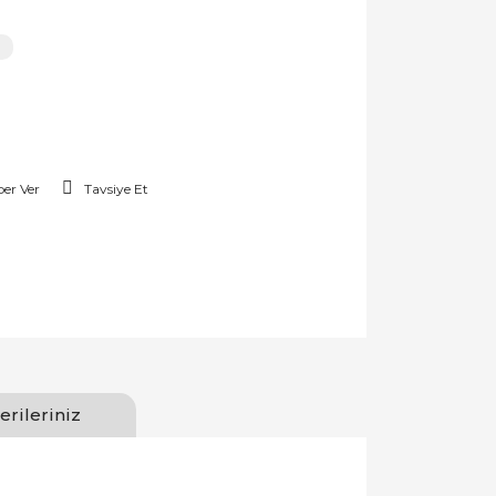
er Ver
Tavsiye Et
erileriniz