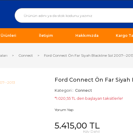
ı Ürünleri
İletişim
Hakkımızda
Kargo Ta
aları
Connect
Ford Connect Ön Far Siyah Blackline Sol 2007--201
Ford Connect Ön Far Siyah B
Kategori
Connect
*1.020,55 TL den başlayan taksitlerle!
Yorum Yap
5.415,00 TL
Kdv Dahil