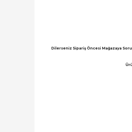
Dilerseniz Sipariş Öncesi Mağazaya Soru 
Ürü
Bu ürünün fiyat bilgisi, resim, ürün açıklamal
Görüş ve önerileriniz için teşekkür ederiz.