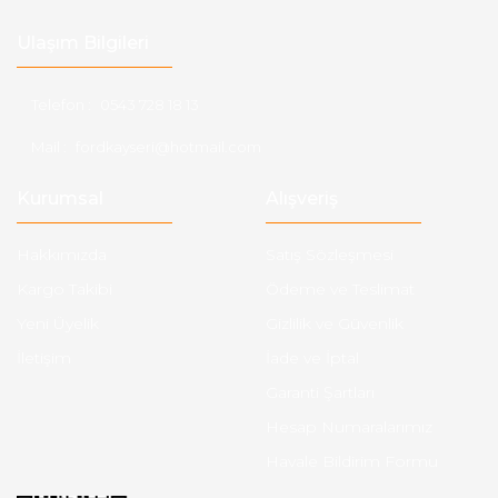
Ulaşım Bilgileri
Telefon :
0543 728 18 13
Mail :
fordkayseri@hotmail.com
Kurumsal
Alışveriş
Hakkımızda
Satış Sözleşmesi
Kargo Takibi
Ödeme ve Teslimat
Yeni Üyelik
Gizlilik ve Güvenlik
İletişim
İade ve İptal
Garanti Şartları
Hesap Numaralarımız
Havale Bildirim Formu