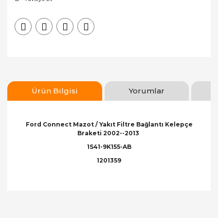
Ürün Bilgisi
Yorumlar
Ford Connect Mazot / Yakıt Filtre Bağlantı Kelepçe
Braketi 2002--2013
1S41-9K155-AB
1201359
Bu ürünün fiyat bilgisi, resim, ürün açıklamalarında
ve diğer konularda yetersiz gördüğünüz noktaları
Bu ürüne ilk yorumu siz yapın!
öneri formunu kullanarak tarafımıza iletebilirsiniz.
Görüş ve önerileriniz için teşekkür ederiz.