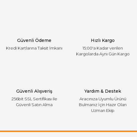
Yorum Yaz
Ürün resmi kalitesiz, bozuk veya görüntülenemiyor.
Ürün açıklamasında eksik bilgiler bulunuyor.
Ürün bilgilerinde hatalar bulunuyor.
Ürün fiyatı diğer sitelerden daha pahalı.
Güvenli Ödeme
Hızlı Kargo
Bu ürüne benzer farklı alternatifler olmalı.
Kredi Kartlarına Taksit İmkanı
15:00'a Kadar verilen
Kargolarda Aynı Gün Kargo
Gönder
Güvenli Alışveriş
Yardım & Destek
256bit SSL Sertifikası ile
Aracınıza Uyumlu Ürünü
Güvenli Satın Alma
Bulmanız İçin Hazır Olan
Uzman Ekip