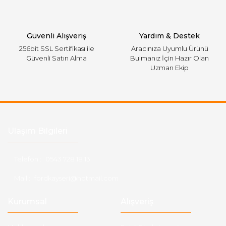
Gönder
Güvenli Alışveriş
Yardım & Destek
256bit SSL Sertifikası ile
Aracınıza Uyumlu Ürünü
Güvenli Satın Alma
Bulmanız İçin Hazır Olan
Uzman Ekip
Ulaşım Bilgileri
Telefon :
0543 728 18 13
Mail :
fordkayseri@hotmail.com
Kurumsal
Alışveriş