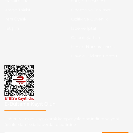
Hakkımızda
Satış Sözleşmesi
Kargo Takibi
Ödeme ve Teslimat
Yeni Üyelik
Gizlilik ve Güvenlik
İletişim
İade ve İptal
Garanti Şartları
Hesap Numaralarımız
Havale Bildirim Formu
E-Bülten'e Kayıt Olun
Haber listemize kayıt olarak kampanyalardan,indirim ve yeni
ürünlerden ilk siz haberdar olabilirsiniz.