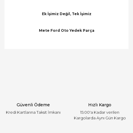
Ek İşimiz Değil, Tek İşimiz
Mete Ford Oto Yedek Parça
Bu ürünün fiyat bilgisi, resim, ürün açıklamalarında
ve diğer konularda yetersiz gördüğünüz noktaları
Bu ürüne ilk yorumu siz yapın!
öneri formunu kullanarak tarafımıza iletebilirsiniz.
Görüş ve önerileriniz için teşekkür ederiz.
Yorum Yaz
Ürün resmi kalitesiz, bozuk veya görüntülenemiyor.
Ürün açıklamasında eksik bilgiler bulunuyor.
Ürün bilgilerinde hatalar bulunuyor.
Ürün fiyatı diğer sitelerden daha pahalı.
Güvenli Ödeme
Hızlı Kargo
Bu ürüne benzer farklı alternatifler olmalı.
Kredi Kartlarına Taksit İmkanı
15:00'a Kadar verilen
Kargolarda Aynı Gün Kargo