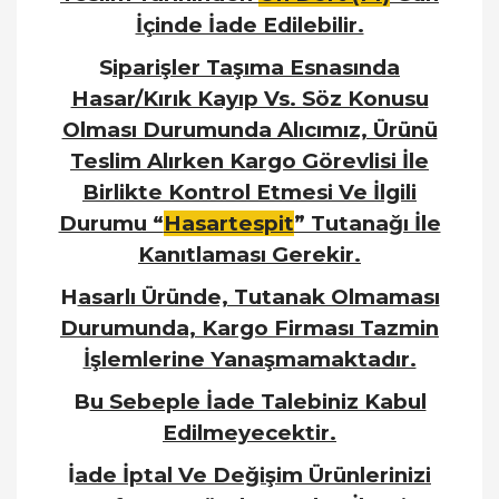
İçinde İade Edilebilir.
S
iparişler Taşıma Esnasında
Hasar/Kırık Kayıp Vs. Söz Konusu
Olması Durumunda Alıcımız, Ürünü
Teslim Alırken Kargo Görevlisi İle
Birlikte Kontrol Etmesi Ve İlgili
Durumu “
Hasartespit
” Tutanağı İle
Kanıtlaması Gerekir.
H
asarlı Üründe, Tutanak Olmaması
Durumunda, Kargo Firması Tazmin
İşlemlerine Yanaşmamaktadır.
B
u Sebeple İade Talebiniz Kabul
Edilmeyecektir.
İ
ade İptal Ve Değişim Ürünlerinizi