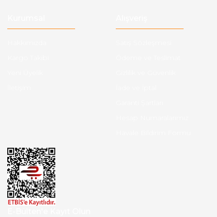
Kurumsal
Alışveriş
Hakkımızda
Satış Sözleşmesi
Kargo Takibi
Ödeme ve Teslimat
Yeni Üyelik
Gizlilik ve Güvenlik
İletişim
İade ve İptal
Garanti Şartları
Hesap Numaralarımız
Havale Bildirim Formu
E-Bülten'e Kayıt Olun