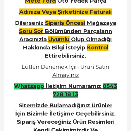
Mete Ford
Oto Yedek Parça
A
dınıza Veya Şirketinize Faturalı
D
ilerseniz
Sipariş Öncesi
Mağazaya
Soru Sor
Bölümünden Parçaların
Aracınızla
Uyumlu
Olup Olmadığı
Hakkında Bilgi İsteyip
Kontrol
Ettirebilirsiniz.
L
ütfen Denemek İçin Ürün Satın
Almayınız
W
hatsapp
İletişim Numaramız
0543
728 18 13
S
itemizde Bulamadığınız Ürünler
İçin Bizimle İletişime Geçebilirsiniz.
Sipariş Vereceğiniz Ürün Resimleri
Kendi Çekimimizdir Ve