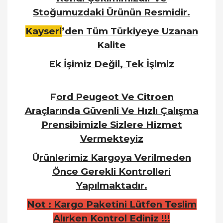
Stoğumuzdaki Ürünün Resmidir.
K
ayseri
’den Tüm Türkiyeye Uzanan
Kalite
E
k İşimiz Değil, Tek İşimiz
F
ord Peugeot Ve Citroen
Araçlarında Güvenli Ve Hızlı Çalışma
Prensibimizle Sizlere Hizmet
Vermekteyiz
Ü
rünlerimiz Kargoya Verilmeden
Önce Gerekli Kontrolleri
Yapılmaktadır.
N
ot : Kargo Paketini Lütfen Teslim
Alırken Kontrol Ediniz !!!