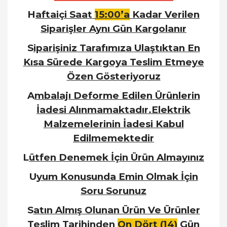
H
aftaiçi Saat
15:00’a
Kadar Verilen
Siparişler Aynı Gün Kargolanır
S
iparişiniz Tarafımıza Ulaştıktan En
Kısa Sürede Kargoya Teslim Etmeye
Özen Gösteriyoruz
A
mbalajı Deforme Edilen Ürünlerin
İadesi Alınmamaktadır.Elektrik
Malzemelerinin İadesi Kabul
Edilmemektedir
L
ütfen Denemek İçin Ürün Almayınız
U
yum Konusunda Emin Olmak İçin
Soru Sorunuz
S
atın Almış Olunan Ürün Ve Ürünler
Teslim Tarihinden
On Dört (14)
Gün