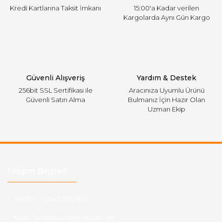
Kredi Kartlarına Taksit İmkanı
15:00'a Kadar verilen
Kargolarda Aynı Gün Kargo
Gönder
Güvenli Alışveriş
Yardım & Destek
256bit SSL Sertifikası ile
Aracınıza Uyumlu Ürünü
Güvenli Satın Alma
Bulmanız İçin Hazır Olan
Uzman Ekip
Ulaşım Bilgileri
Telefon :
0543 728 18 13
Mail :
fordkayseri@hotmail.com