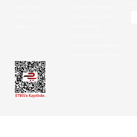
ve 
Kargo Takibi
Ödeme ve Teslimat
Yeni Üyelik
Gizlilik ve Güvenlik
İletişim
İade ve İptal
Garanti Şartları
Hesap Numaralarımız
Havale Bildirim Formu