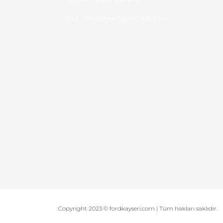
Mail :
fordkayseri@hotmail.com
Copyright 2023 © fordkayseri.com | Tüm hakları saklıdır.