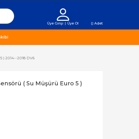
Üye Girişi
|
Üye Ol
(
) Adet
kibi
 5 ) 2014--2018 DV6
ensörü ( Su Müşürü Euro 5 )