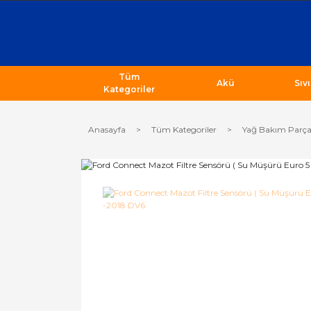
Tüm
Akü
Sıv
Kategoriler
Anasayfa
Tüm Kategoriler
Yağ Bakım Parça