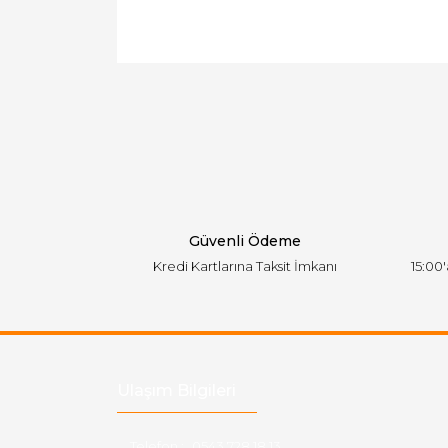
Bu ürünün fiyat bilgisi, resim, ürün açıklamal
Görüş ve önerileriniz için teşekkür ederiz.
Ürün resmi kalitesiz, bozuk veya görüntülen
Ürün açıklamasında eksik bilgiler bulunuyor.
Ürün bilgilerinde hatalar bulunuyor.
Ürün fiyatı diğer sitelerden daha pahalı.
Bu ürüne benzer farklı alternatifler olmalı.
Güvenli Ödeme
Kredi Kartlarına Taksit İmkanı
15:00
Ulaşım Bilgileri
Telefon :
0543 728 18 13