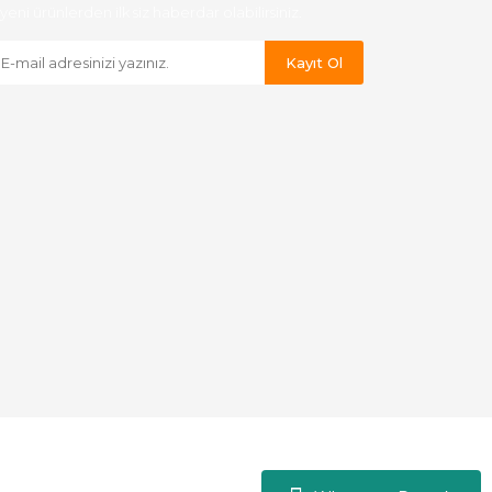
yeni ürünlerden ilk siz haberdar olabilirsiniz.
Kayıt Ol