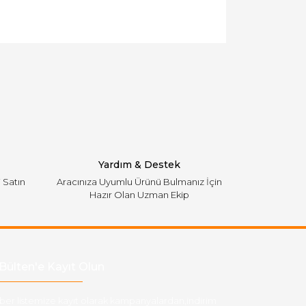
llanarak tarafımıza iletebilirsiniz.
Yardım & Destek
i Satın
Aracınıza Uyumlu Ürünü Bulmanız İçin
Hazır Olan Uzman Ekip
Bülten'e Kayıt Olun
ber listemize kayıt olarak kampanyalardan,indirim