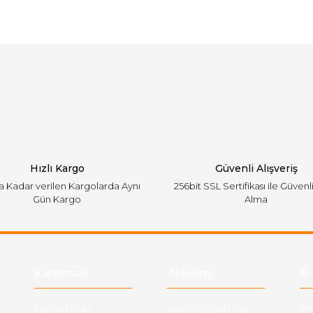
arında ve diğer konularda yetersiz gördüğünüz noktaları öneri formunu ku
Bu ürüne ilk yorumu siz yapın!
emiyor.
Yorum Yaz
Hızlı Kargo
Güvenli Alışveriş
'a Kadar verilen Kargolarda Aynı
256bit SSL Sertifikası ile Güvenl
Gün Kargo
Alma
Gönder
Kurumsal
Alışveriş
E-
Hakkımızda
Satış Sözleşmesi
Ha