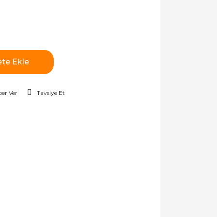
te Ekle
er Ver
Tavsiye Et