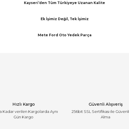
Kayseri’den Tüm Türkiyeye Uzanan Kalite
Ek İşimiz Değil, Tek İşimiz
Mete Ford Oto Yedek Parça
arında ve diğer konularda yetersiz gördüğünüz noktaları öneri formunu ku
Bu ürüne ilk yorumu siz yapın!
emiyor.
Yorum Yaz
Hızlı Kargo
Güvenli Alışveriş
'a Kadar verilen Kargolarda Aynı
256bit SSL Sertifikası ile Güvenl
Gün Kargo
Alma