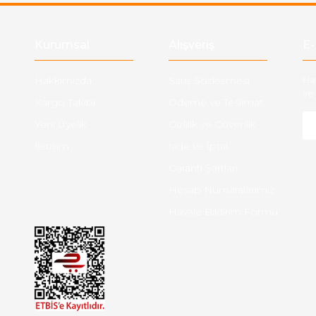
Gönder
Kurumsal
Alışveriş
E-
Hakkımızda
Satış Sözleşmesi
Ha
ve 
Kargo Takibi
Ödeme ve Teslimat
Yeni Üyelik
Gizlilik ve Güvenlik
İletişim
İade ve İptal
Garanti Şartları
Hesap Numaralarımız
Havale Bildirim Formu