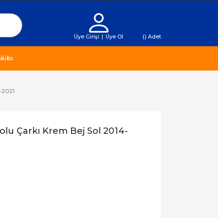
Üye Girişi
|
Üye Ol
(
) Adet
kibi
-2021
lu Çarkı Krem Bej Sol 2014-