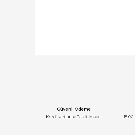
Bu ürünün fiyat bilgisi, resim, ürün açıklamal
Görüş ve önerileriniz için teşekkür ederiz.
Ürün resmi kalitesiz, bozuk veya görüntülen
Ürün açıklamasında eksik bilgiler bulunuyor.
Ürün bilgilerinde hatalar bulunuyor.
Ürün fiyatı diğer sitelerden daha pahalı.
Bu ürüne benzer farklı alternatifler olmalı.
Güvenli Ödeme
Kredi Kartlarına Taksit İmkanı
15:00