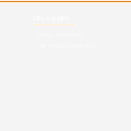
Ulaşım Bilgileri
Telefon :
0543 728 18 13
Mail :
fordkayseri@hotmail.com