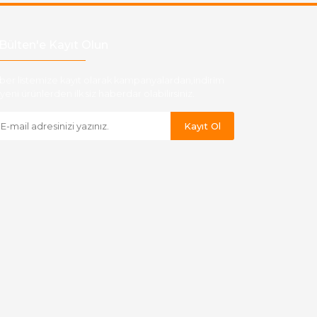
Bülten'e Kayıt Olun
ber listemize kayıt olarak kampanyalardan,indirim
yeni ürünlerden ilk siz haberdar olabilirsiniz.
Kayıt Ol