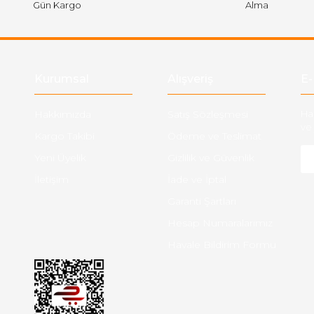
Gün Kargo
Alma
Gönder
Kurumsal
Alışveriş
E-
Hakkımızda
Satış Sözleşmesi
Ha
ve 
Kargo Takibi
Ödeme ve Teslimat
Yeni Üyelik
Gizlilik ve Güvenlik
İletişim
İade ve İptal
Garanti Şartları
Hesap Numaralarımız
Havale Bildirim Formu