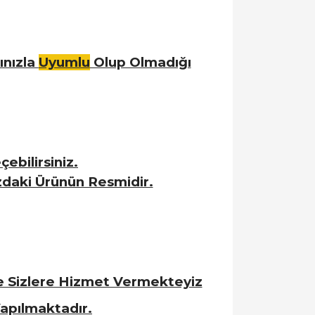
ınızla
Uyumlu
Olup Olmadığı
ebilirsiniz.
zdaki Ürünün Resmidir.
le Sizlere Hizmet Vermekteyiz
apılmaktadır.