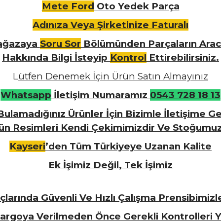
Mete Ford
Oto Yedek Parça
A
dınıza Veya Şirketinize Faturalı
ğazaya
Soru Sor
Bölümünden Parçaların Arac
Hakkında Bilgi İsteyip
Kontrol
Ettirebilirsiniz.
L
ütfen Denemek İçin Ürün Satın Almayınız
W
hatsapp
İletişim Numaramız
0543 728 18 13
ulamadığınız Ürünler İçin Bizimle İletişime Geç
rün Resimleri Kendi Çekimimizdir Ve Stoğumu
K
ayseri
’den Tüm Türkiyeye Uzanan Kalite
E
k İşimiz Değil, Tek İşimiz
larında Güvenli Ve Hızlı Çalışma Prensibimiz
Kargoya Verilmeden Önce Gerekli Kontrolleri Y