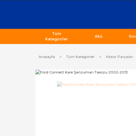
Tüm
Akü
Sıv
Kategoriler
Anasayfa
Tüm Kategoriler
Motor Parçaları