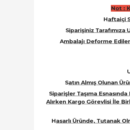
N
ot : 
H
aftaiçi
S
iparişiniz Tarafımız
A
mbalajı Deforme Edilen
S
atın Almış Olunan Ürü
S
iparişler Taşıma Esnasında
Alırken Kargo Görevlisi İle Bi
H
asarlı Üründe, Tutanak O