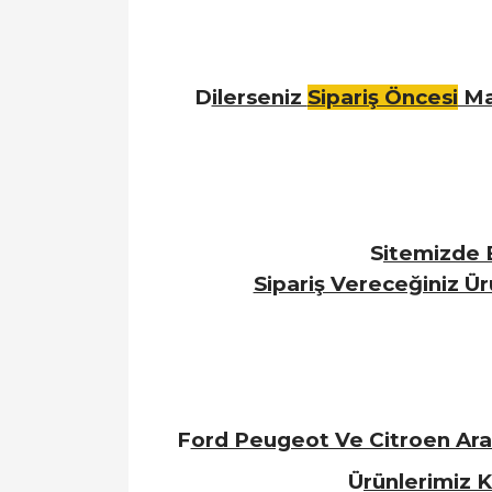
D
ilerseniz
Sipariş Öncesi
Ma
S
itemizde B
Sipariş Vereceğiniz Ü
F
ord Peugeot Ve Citroen Araç
Ü
rünlerimiz 