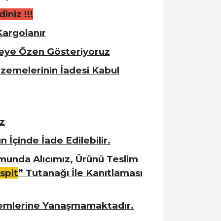
iniz !!!
Kargolanır
meye Özen Gösteriyoruz
zemelerinin İadesi Kabul
z
 İçinde İade Edilebilir.
munda Alıcımız, Ürünü Teslim
spit
” Tutanağı İle Kanıtlaması
lemlerine Yanaşmamaktadır.