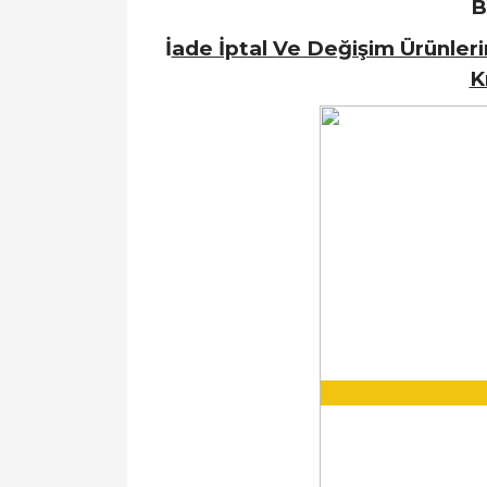
B
İ
ade İptal Ve Değişim Ürünleri
K