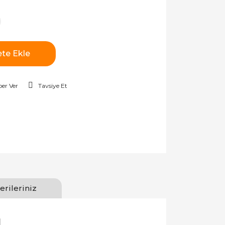
te Ekle
er Ver
Tavsiye Et
erileriniz