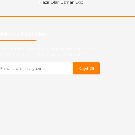
Hazır Olan Uzman Ekip
Bülten'e Kayıt Olun
ber listemize kayıt olarak kampanyalardan,indirim
yeni ürünlerden ilk siz haberdar olabilirsiniz.
Kayıt Ol