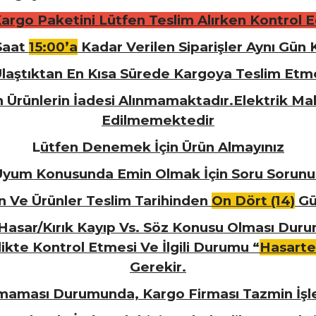
Kargo Paketini Lütfen Teslim Alırken Kontrol Ed
 Saat
15:00’a
Kadar Verilen Siparişler Aynı Gün 
a Ulaştıktan En Kısa Sürede Kargoya Teslim Et
 Ürünlerin İadesi Alınmamaktadır.Elektrik Mal
Edilmemektedir
L
ütfen Denemek İçin Ürün Almayınız
U
yum Konusunda Emin Olmak İçin Soru Sorunu
n Ve Ürünler Teslim Tarihinden
On Dört (14)
Gün
 Hasar/Kırık Kayıp Vs. Söz Konusu Olması Duru
rlikte Kontrol Etmesi Ve İlgili Durumu “
Hasarte
Gerekir.
lmaması Durumunda, Kargo Firması Tazmin İş