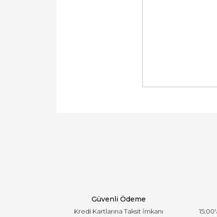
Bu ürünün fiyat bilgisi, resim, ürün açıklamal
Görüş ve önerileriniz için teşekkür ederiz.
Ürün resmi kalitesiz, bozuk veya görüntülen
Ürün açıklamasında eksik bilgiler bulunuyor.
Ürün bilgilerinde hatalar bulunuyor.
Ürün fiyatı diğer sitelerden daha pahalı.
Bu ürüne benzer farklı alternatifler olmalı.
Güvenli Ödeme
Kredi Kartlarına Taksit İmkanı
15:00