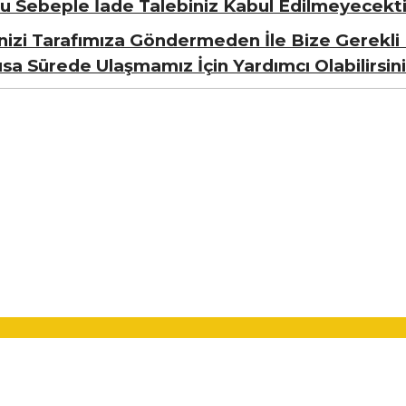
u Sebeple İade Talebiniz Kabul Edilmeyecekti
nizi Tarafımıza Göndermeden İle Bize Gerekli 
ısa Sürede Ulaşmamız İçin Yardımcı Olabilirsini