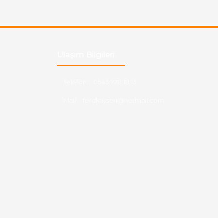
Ulaşım Bilgileri
Telefon :
0543 728 18 13
Mail :
fordkayseri@hotmail.com