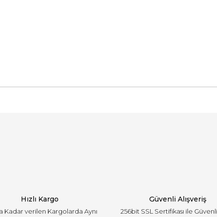
arında ve diğer konularda yetersiz gördüğünüz noktaları öneri formunu ku
Bu ürüne ilk yorumu siz yapın!
emiyor.
Yorum Yaz
Hızlı Kargo
Güvenli Alışveriş
'a Kadar verilen Kargolarda Aynı
256bit SSL Sertifikası ile Güvenl