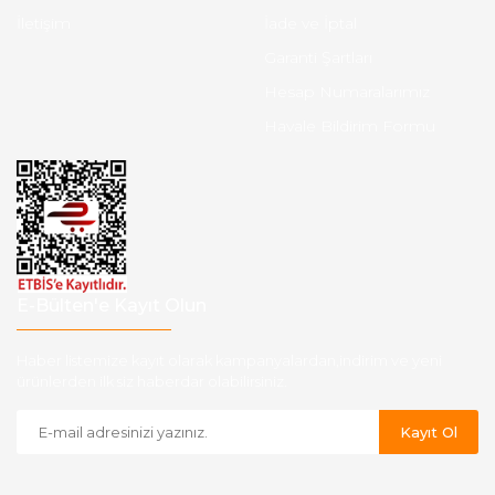
İletişim
İade ve İptal
Garanti Şartları
Hesap Numaralarımız
Havale Bildirim Formu
E-Bülten'e Kayıt Olun
Haber listemize kayıt olarak kampanyalardan,indirim ve yeni
ürünlerden ilk siz haberdar olabilirsiniz.
Kayıt Ol