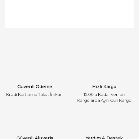
Bu ürünün fiyat bilgisi, resim, ürün açıklamalarında
ve diğer konularda yetersiz gördüğünüz noktaları
Bu ürüne ilk yorumu siz yapın!
öneri formunu kullanarak tarafımıza iletebilirsiniz.
Görüş ve önerileriniz için teşekkür ederiz.
Yorum Yaz
Ürün resmi kalitesiz, bozuk veya görüntülenemiyor.
Ürün açıklamasında eksik bilgiler bulunuyor.
Ürün bilgilerinde hatalar bulunuyor.
Ürün fiyatı diğer sitelerden daha pahalı.
Güvenli Ödeme
Hızlı Kargo
Bu ürüne benzer farklı alternatifler olmalı.
Kredi Kartlarına Taksit İmkanı
15:00'a Kadar verilen
Kargolarda Aynı Gün Kargo
Gönder
Güvenli Alışveriş
Yardım & Destek