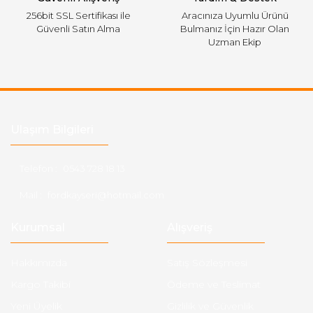
256bit SSL Sertifikası ile
Aracınıza Uyumlu Ürünü
Güvenli Satın Alma
Bulmanız İçin Hazır Olan
Uzman Ekip
Ulaşım Bilgileri
Telefon :
0543 728 18 13
Mail :
fordkayseri@hotmail.com
Kurumsal
Alışveriş
Hakkımızda
Satış Sözleşmesi
Kargo Takibi
Ödeme ve Teslimat
Yeni Üyelik
Gizlilik ve Güvenlik