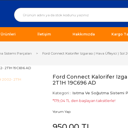
ı Ürünleri
İletişim
Hakkımızda
Kargo Ta
a Sistemi Parçaları
Ford Connect Kalorifer Izgarası ( Hava Üfleyici ) So
Ford Connect Kalorifer Izgara
2T1H 19C696 AD
Kategori
Isıtma Ve Soğutma Sistemi Pa
*179,04 TL den başlayan taksitlerle!
Yorum Yap
950,00 TL