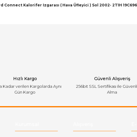
d Connect Kalorifer Izgarası ( Hava Üfleyici ) Sol 2002- 2T1H 19C69
arında ve diğer konularda yetersiz gördüğünüz noktaları öneri formunu ku
Bu ürüne ilk yorumu siz yapın!
emiyor.
Yorum Yaz
Hızlı Kargo
Güvenli Alışveriş
'a Kadar verilen Kargolarda Aynı
256bit SSL Sertifikası ile Güvenl
Gün Kargo
Alma
Gönder
Kurumsal
Alışveriş
E-