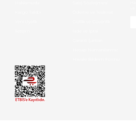
Hakkımızda
Satış Sözleşmesi
Ha
ve 
Kargo Takibi
Ödeme ve Teslimat
Yeni Üyelik
Gizlilik ve Güvenlik
İletişim
İade ve İptal
Garanti Şartları
Hesap Numaralarımız
Havale Bildirim Formu