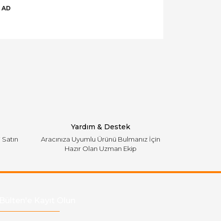
6 AD
llanarak tarafımıza iletebilirsiniz.
Yardım & Destek
i Satın
Aracınıza Uyumlu Ürünü Bulmanız İçin
Hazır Olan Uzman Ekip
Bülten'e Kayıt Olun