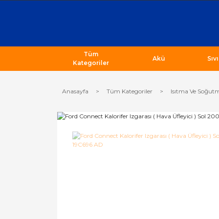
Tüm
Akü
Sıv
Kategoriler
Anasayfa
Tüm Kategoriler
Isıtma Ve Soğutm