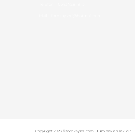
Telefon :
0543 728 18 13
Mail :
fordkayseri@hotmail.com
Copyright 2023 © fordkayseri.com | Tüm hakları saklıdır.