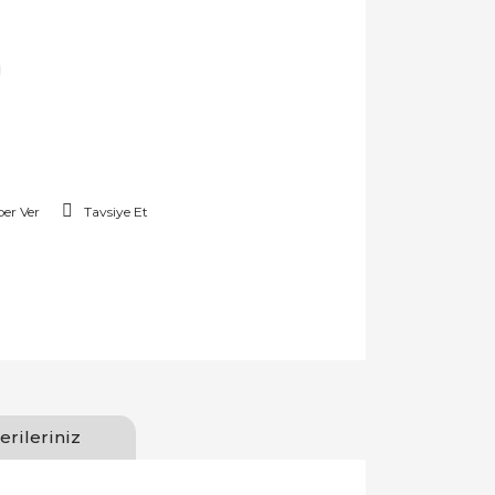
er Ver
Tavsiye Et
erileriniz