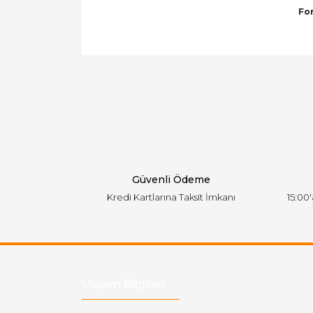
For
Bu ürünün fiyat bilgisi, resim, ürün açıklamal
Görüş ve önerileriniz için teşekkür ederiz.
Ürün resmi kalitesiz, bozuk veya görüntülen
Ürün açıklamasında eksik bilgiler bulunuyor.
Ürün bilgilerinde hatalar bulunuyor.
Ürün fiyatı diğer sitelerden daha pahalı.
Bu ürüne benzer farklı alternatifler olmalı.
Güvenli Ödeme
Kredi Kartlarına Taksit İmkanı
15:00
Ulaşım Bilgileri