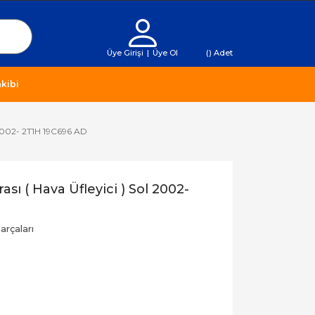
Üye Girişi
|
Üye Ol
(
) Adet
kibi
l 2002- 2T1H 19C696 AD
sı ( Hava Üfleyici ) Sol 2002-
rçaları