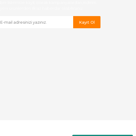
ber listemize kayıt olarak kampanyalardan,indirim
yeni ürünlerden ilk siz haberdar olabilirsiniz.
Kayıt Ol