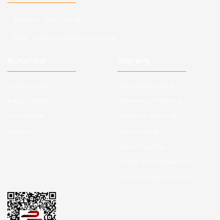
Telefon :
0543 728 18 13
Mail :
fordkayseri@hotmail.com
Kurumsal
Alışveriş
Hakkımızda
Satış Sözleşmesi
Kargo Takibi
Ödeme ve Teslimat
Yeni Üyelik
Gizlilik ve Güvenlik
İletişim
İade ve İptal
Garanti Şartları
Hesap Numaralarımız
Havale Bildirim Formu