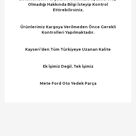
Olmadığı Hakkında Bilgi İsteyip Kontrol
Ettirebilirsiniz.
Ürünlerimiz Kargoya Verilmeden Önce Gerekli
Kontrolleri Yapılmaktadır.
Kayseri’den Tüm Türkiyeye Uzanan Kalite
Ek İşimiz Değil, Tek İşimiz
Mete Ford Oto Yedek Parça
Bu ürünün fiyat bilgisi, resim, ürün açıklamalarında
ve diğer konularda yetersiz gördüğünüz noktaları
Bu ürüne ilk yorumu siz yapın!
öneri formunu kullanarak tarafımıza iletebilirsiniz.
Görüş ve önerileriniz için teşekkür ederiz.
Yorum Yaz
Ürün resmi kalitesiz, bozuk veya görüntülenemiyor.
Ürün açıklamasında eksik bilgiler bulunuyor.