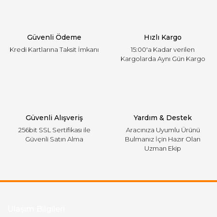
Ürün bilgilerinde hatalar bulunuyor.
Ürün fiyatı diğer sitelerden daha pahalı.
Güvenli Ödeme
Hızlı Kargo
Bu ürüne benzer farklı alternatifler olmalı.
Kredi Kartlarına Taksit İmkanı
15:00'a Kadar verilen
Kargolarda Aynı Gün Kargo
Gönder
Güvenli Alışveriş
Yardım & Destek
256bit SSL Sertifikası ile
Aracınıza Uyumlu Ürünü
Güvenli Satın Alma
Bulmanız İçin Hazır Olan
Uzman Ekip
Ulaşım Bilgileri