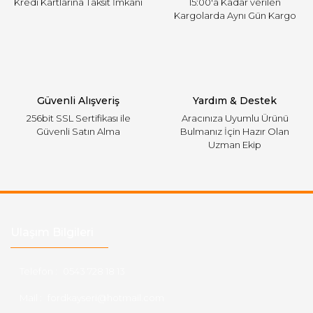
Kredi Kartlarına Taksit İmkanı
15:00'a Kadar verilen
Kargolarda Aynı Gün Kargo
Gönder
Güvenli Alışveriş
Yardım & Destek
256bit SSL Sertifikası ile
Aracınıza Uyumlu Ürünü
Güvenli Satın Alma
Bulmanız İçin Hazır Olan
Uzman Ekip
Ulaşım Bilgileri
Telefon :
0543 728 18 13
Mail :
fordkayseri@hotmail.com