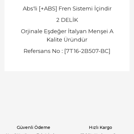
Abs'li [+ABS] Fren Sistemi İçindir
2 DELİK
Orjinale Eşdeğer İtalyan Menşei A
Kalite Üründür
Refersans No : [7T16-2B507-BC]
Bu ürünün fiyat bilgisi, resim, ürün açıklamalarında
ve diğer konularda yetersiz gördüğünüz noktaları
Bu ürüne ilk yorumu siz yapın!
öneri formunu kullanarak tarafımıza iletebilirsiniz.
Görüş ve önerileriniz için teşekkür ederiz.
Yorum Yaz
Ürün resmi kalitesiz, bozuk veya görüntülenemiyor.
Ürün açıklamasında eksik bilgiler bulunuyor.
Ürün bilgilerinde hatalar bulunuyor.
Ürün fiyatı diğer sitelerden daha pahalı.
Güvenli Ödeme
Hızlı Kargo
Bu ürüne benzer farklı alternatifler olmalı.