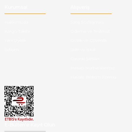
Kurumsal
Alışveriş
Hakkımızda
Satış Sözleşmesi
Kargo Takibi
Ödeme ve Teslimat
Yeni Üyelik
Gizlilik ve Güvenlik
İletişim
İade ve İptal
Garanti Şartları
Hesap Numaralarımız
Havale Bildirim Formu
E-Bülten'e Kayıt Olun