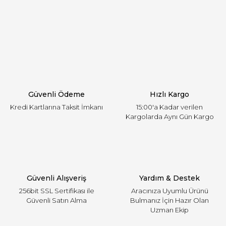
öneri formunu kullanarak tarafımıza iletebilirsiniz.
Görüş ve önerileriniz için teşekkür ederiz.
Yorum Yaz
Ürün resmi kalitesiz, bozuk veya görüntülenemiyor.
Ürün açıklamasında eksik bilgiler bulunuyor.
Ürün bilgilerinde hatalar bulunuyor.
Ürün fiyatı diğer sitelerden daha pahalı.
Güvenli Ödeme
Hızlı Kargo
Bu ürüne benzer farklı alternatifler olmalı.
Kredi Kartlarına Taksit İmkanı
15:00'a Kadar verilen
Kargolarda Aynı Gün Kargo
Gönder
Güvenli Alışveriş
Yardım & Destek
256bit SSL Sertifikası ile
Aracınıza Uyumlu Ürünü
Güvenli Satın Alma
Bulmanız İçin Hazır Olan
Uzman Ekip