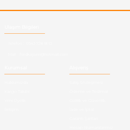
Ulaşım Bilgileri
Telefon :
0543 728 18 13
Mail :
fordkayseri@hotmail.com
Kurumsal
Alışveriş
Hakkımızda
Satış Sözleşmesi
Kargo Takibi
Ödeme ve Teslimat
Yeni Üyelik
Gizlilik ve Güvenlik
İletişim
İade ve İptal
Garanti Şartları
Hesap Numaralarımız