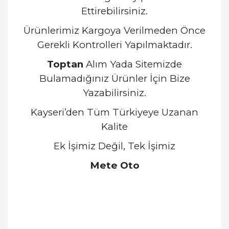
Ettirebilirsiniz.
Ürünlerimiz Kargoya Verilmeden Önce
Gerekli Kontrolleri Yapılmaktadır.
Toptan
Alım Yada Sitemizde
Bulamadığınız Ürünler İçin Bize
Yazabilirsiniz.
Kayseri’den Tüm Türkiyeye Uzanan
Kalite
Ek İşimiz Değil, Tek İşimiz
Mete Oto
Bu ürünün fiyat bilgisi, resim, ürün açıklamalarında
ve diğer konularda yetersiz gördüğünüz noktaları
Bu ürüne ilk yorumu siz yapın!