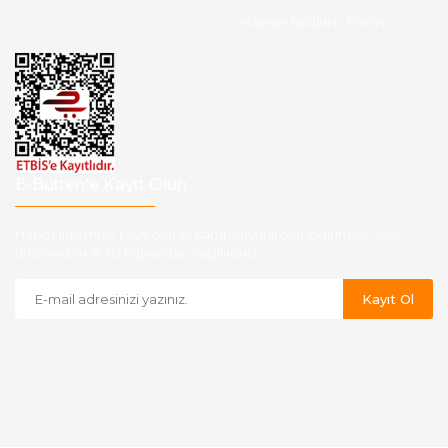
Havale Bildirim Formu
E-Bülten'e Kayıt Olun
Haber listemize kayıt olarak kampanyalardan,indirim ve yeni
ürünlerden ilk siz haberdar olabilirsiniz.
Kayıt Ol