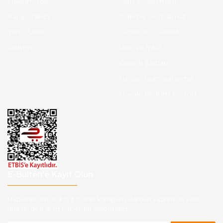
Hakkımızda
Satış Sözleşmesi
Kargo Takibi
Ödeme ve Teslimat
Yeni Üyelik
Gizlilik ve Güvenlik
İletişim
İade ve İptal
Garanti Şartları
Hesap Numaralarımız
Havale Bildirim Formu
E-Bülten'e Kayıt Olun
Haber listemize kayıt olarak kampanyalardan,indirim ve yeni
ürünlerden ilk siz haberdar olabilirsiniz.