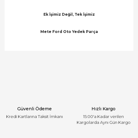
Ek İşimiz Değil, Tek İşimiz
Mete Ford Oto Yedek Parça
Bu ürünün fiyat bilgisi, resim, ürün açıklamalarında
ve diğer konularda yetersiz gördüğünüz noktaları
Bu ürüne ilk yorumu siz yapın!
öneri formunu kullanarak tarafımıza iletebilirsiniz.
Görüş ve önerileriniz için teşekkür ederiz.
Yorum Yaz
Ürün resmi kalitesiz, bozuk veya görüntülenemiyor.
Ürün açıklamasında eksik bilgiler bulunuyor.
Ürün bilgilerinde hatalar bulunuyor.
Ürün fiyatı diğer sitelerden daha pahalı.
Güvenli Ödeme
Hızlı Kargo
Bu ürüne benzer farklı alternatifler olmalı.
Kredi Kartlarına Taksit İmkanı
15:00'a Kadar verilen
Kargolarda Aynı Gün Kargo