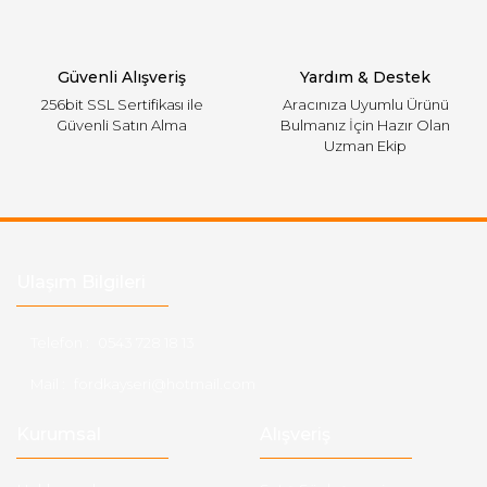
Gönder
Güvenli Alışveriş
Yardım & Destek
256bit SSL Sertifikası ile
Aracınıza Uyumlu Ürünü
Güvenli Satın Alma
Bulmanız İçin Hazır Olan
Uzman Ekip
Ulaşım Bilgileri
Telefon :
0543 728 18 13
Mail :
fordkayseri@hotmail.com
Kurumsal
Alışveriş