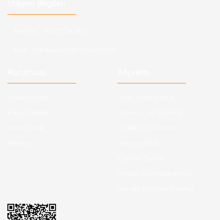
Ulaşım Bilgileri
Telefon :
0543 728 18 13
Mail :
fordkayseri@hotmail.com
Kurumsal
Alışveriş
Hakkımızda
Satış Sözleşmesi
Kargo Takibi
Ödeme ve Teslimat
Yeni Üyelik
Gizlilik ve Güvenlik
İletişim
İade ve İptal
Garanti Şartları
Hesap Numaralarımız
Havale Bildirim Formu