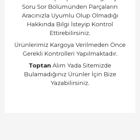
Soru Sor Bölümünden Parçaların
Aracınızla Uyumlu Olup Olmadığı
Hakkında Bilgi İsteyip Kontrol
Ettirebilirsiniz.
Ürünlerimiz Kargoya Verilmeden Önce
Gerekli Kontrolleri Yapılmaktadır.
Toptan
Alım Yada Sitemizde
Bulamadığınız Ürünler İçin Bize
Yazabilirsiniz.
Bu ürünün fiyat bilgisi, resim, ürün açıklamalarında
ve diğer konularda yetersiz gördüğünüz noktaları
Bu ürüne ilk yorumu siz yapın!
öneri formunu kullanarak tarafımıza iletebilirsiniz.
Görüş ve önerileriniz için teşekkür ederiz.
Yorum Yaz
Ürün resmi kalitesiz, bozuk veya görüntülenemiyor.