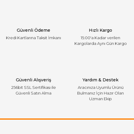
Ürün açıklamasında eksik bilgiler bulunuyor.
Ürün bilgilerinde hatalar bulunuyor.
Ürün fiyatı diğer sitelerden daha pahalı.
Güvenli Ödeme
Hızlı Kargo
Bu ürüne benzer farklı alternatifler olmalı.
Kredi Kartlarına Taksit İmkanı
15:00'a Kadar verilen
Kargolarda Aynı Gün Kargo
Gönder
Güvenli Alışveriş
Yardım & Destek
256bit SSL Sertifikası ile
Aracınıza Uyumlu Ürünü
Güvenli Satın Alma
Bulmanız İçin Hazır Olan
Uzman Ekip