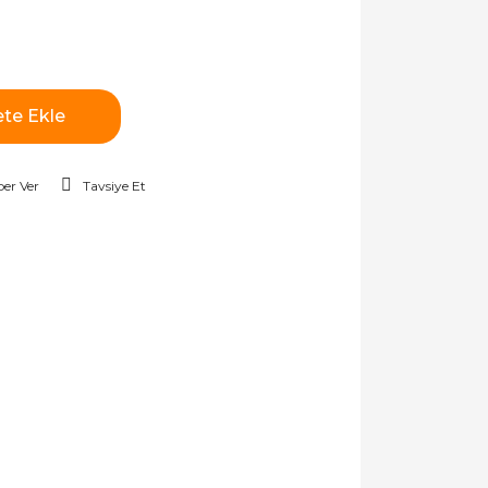
te Ekle
er Ver
Tavsiye Et