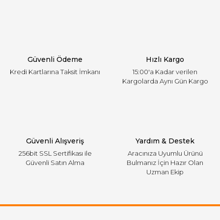
Ürün resmi kalitesiz, bozuk veya görüntülenemiyor.
Ürün açıklamasında eksik bilgiler bulunuyor.
Ürün bilgilerinde hatalar bulunuyor.
Ürün fiyatı diğer sitelerden daha pahalı.
Güvenli Ödeme
Hızlı Kargo
Bu ürüne benzer farklı alternatifler olmalı.
Kredi Kartlarına Taksit İmkanı
15:00'a Kadar verilen
Kargolarda Aynı Gün Kargo
Gönder
Güvenli Alışveriş
Yardım & Destek
256bit SSL Sertifikası ile
Aracınıza Uyumlu Ürünü
Güvenli Satın Alma
Bulmanız İçin Hazır Olan
Uzman Ekip