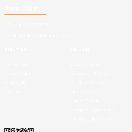
Ulaşım Bilgileri
Telefon :
0543 728 18 13
Mail :
fordkayseri@hotmail.com
Kurumsal
Alışveriş
Hakkımızda
Satış Sözleşmesi
Kargo Takibi
Ödeme ve Teslimat
Yeni Üyelik
Gizlilik ve Güvenlik
İletişim
İade ve İptal
Garanti Şartları
Hesap Numaralarımız
Havale Bildirim Formu