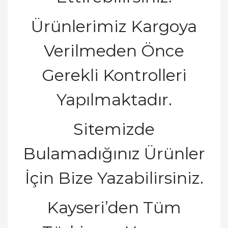
Ürünlerimiz Kargoya
Verilmeden Önce
Gerekli Kontrolleri
Yapılmaktadır.
Sitemizde
Bulamadı
ğ
ı
n
ı
z
Ü
r
ü
nler
İ
ç
in Bize Yazabilirsiniz.
Kayseri’den Tüm