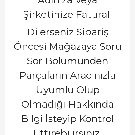
Ş
irketinize Fatural
ı
Dilerseniz Sipari
ş
Ö
ncesi Ma
ğ
azaya Soru
Sor Bölümünden
Parçaların Aracınızla
Uyumlu Olup
Olmadı
ğ
ı
Hakk
ı
nda
Bilgi
İ
steyip Kontrol
Ettirebilirsiniz.