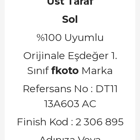
Üst Taraf
Sol
%100 Uyumlu
Orijinale E
ş
de
ğ
er 1.
S
ı
n
ı
f
fkoto
Marka
Refersans No : DT11
13A603 AC
Finish Kod : 2 306 895
Adınıza Veya