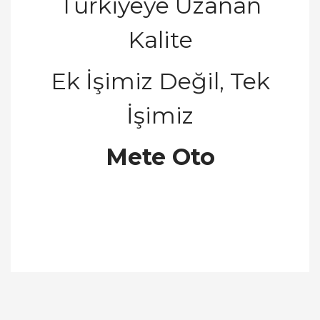
Türkiyeye Uzanan
Kalite
Ek
İş
imiz De
ğ
il, Tek
İş
imiz
Mete Oto
Bu ürünün fiyat bilgisi, resim, ürün açıklamalarında
ve diğer konularda yetersiz gördüğünüz noktaları
Bu ürüne ilk yorumu siz yapın!
öneri formunu kullanarak tarafımıza iletebilirsiniz.
Görüş ve önerileriniz için teşekkür ederiz.
Yorum Yaz