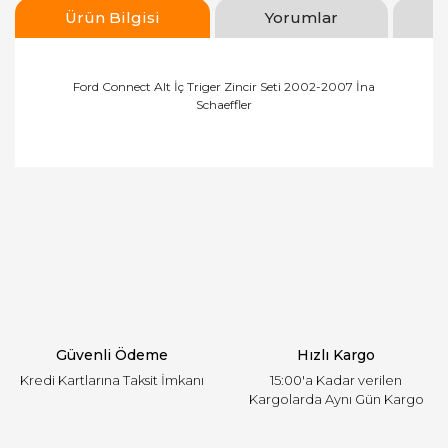
Ürün Bilgisi
Yorumlar
Ford Connect Alt İç Triger Zincir Seti 2002-2007 İna
Schaeffler
Bu ürünün fiyat bilgisi, resim, ürün açıklamalarında
ve diğer konularda yetersiz gördüğünüz noktaları
Bu ürüne ilk yorumu siz yapın!
öneri formunu kullanarak tarafımıza iletebilirsiniz.
Görüş ve önerileriniz için teşekkür ederiz.
Yorum Yaz
Ürün resmi kalitesiz, bozuk veya görüntülenemiyor.
Ürün açıklamasında eksik bilgiler bulunuyor.
Ürün bilgilerinde hatalar bulunuyor.
Ürün fiyatı diğer sitelerden daha pahalı.
Güvenli Ödeme
Hızlı Kargo
Bu ürüne benzer farklı alternatifler olmalı.
Kredi Kartlarına Taksit İmkanı
15:00'a Kadar verilen
Kargolarda Aynı Gün Kargo