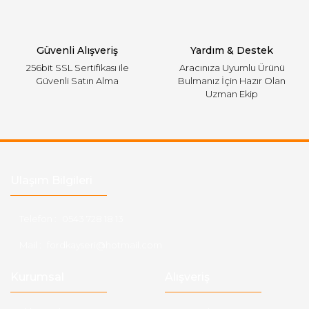
Gönder
Güvenli Alışveriş
Yardım & Destek
256bit SSL Sertifikası ile
Aracınıza Uyumlu Ürünü
Güvenli Satın Alma
Bulmanız İçin Hazır Olan
Uzman Ekip
Ulaşım Bilgileri
Telefon :
0543 728 18 13
Mail :
fordkayseri@hotmail.com
Kurumsal
Alışveriş