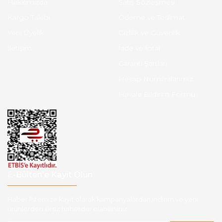
Hakkımızda
Satış Sözleşmesi
Kargo Takibi
Ödeme ve Teslimat
Yeni Üyelik
Gizlilik ve Güvenlik
İletişim
İade ve İptal
Garanti Şartları
Hesap Numaralarımız
Havale Bildirim Formu
E-Bülten'e Kayıt Olun
Haber listemize kayıt olarak kampanyalardan,indirim ve yeni
ürünlerden ilk siz haberdar olabilirsiniz.