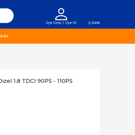
Üye Girişi
|
Üye Ol
(
) Adet
kibi
Dizel 1.8 TDCI 90PS - 110PS