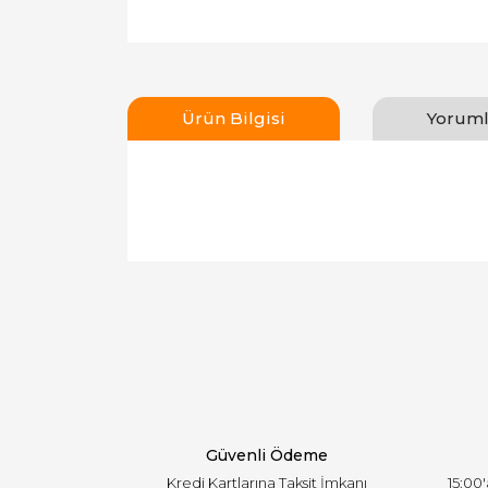
Ürün Bilgisi
Yoruml
Bu ürünün fiyat bilgisi, resim, ürün açıklamal
Görüş ve önerileriniz için teşekkür ederiz.
Ürün resmi kalitesiz, bozuk veya görüntülen
Ürün açıklamasında eksik bilgiler bulunuyor.
Ürün bilgilerinde hatalar bulunuyor.
Ürün fiyatı diğer sitelerden daha pahalı.
Bu ürüne benzer farklı alternatifler olmalı.
Güvenli Ödeme
Kredi Kartlarına Taksit İmkanı
15:00