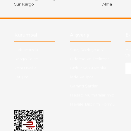
Gün Kargo
Alma
Gönder
Kurumsal
Alışveriş
E-
Hakkımızda
Satış Sözleşmesi
Ha
ve 
Kargo Takibi
Ödeme ve Teslimat
Yeni Üyelik
Gizlilik ve Güvenlik
İletişim
İade ve İptal
Garanti Şartları
Hesap Numaralarımız
Havale Bildirim Formu