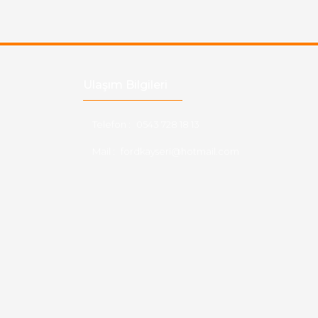
Ulaşım Bilgileri
Telefon :
0543 728 18 13
Mail :
fordkayseri@hotmail.com