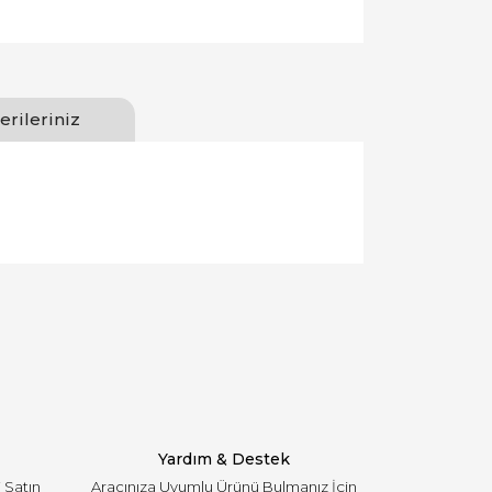
erileriniz
llanarak tarafımıza iletebilirsiniz.
Yardım & Destek
i Satın
Aracınıza Uyumlu Ürünü Bulmanız İçin