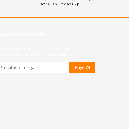
Hazır Olan Uzman Ekip
Bülten'e Kayıt Olun
ber listemize kayıt olarak kampanyalardan,indirim
yeni ürünlerden ilk siz haberdar olabilirsiniz.
Kayıt Ol