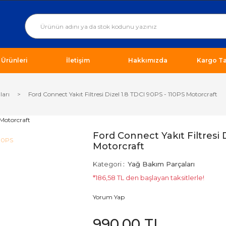
ı Ürünleri
İletişim
Hakkımızda
Kargo Ta
ları
Ford Connect Yakıt Filtresi Dizel 1.8 TDCI 90PS - 110PS Motorcraft
Ford Connect Yakıt Filtresi 
Motorcraft
Kategori
Yağ Bakım Parçaları
*186,58 TL den başlayan taksitlerle!
Yorum Yap
990,00 TL