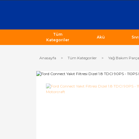
Tüm
Akü
Sıv
Kategoriler
Anasayfa
Tüm Kategoriler
Yağ Bakım Parça