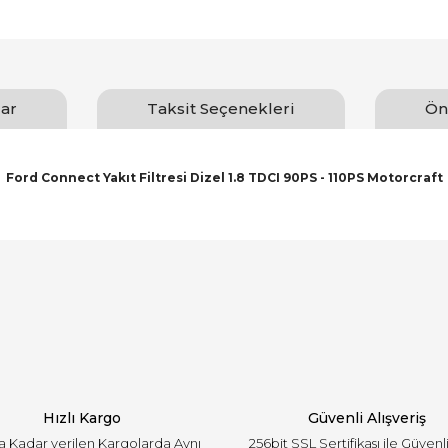
ar
Taksit Seçenekleri
Ön
Ford Connect Yakıt Filtresi Dizel 1.8 TDCI 90PS - 110PS Motorcraft
arında ve diğer konularda yetersiz gördüğünüz noktaları öneri formunu ku
Bu ürüne ilk yorumu siz yapın!
emiyor.
Yorum Yaz
Hızlı Kargo
Güvenli Alışveriş
'a Kadar verilen Kargolarda Aynı
256bit SSL Sertifikası ile Güvenl