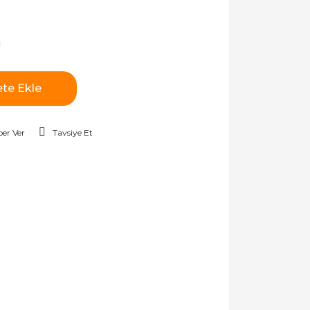
te Ekle
er Ver
Tavsiye Et