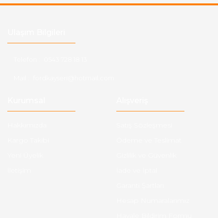
Ulaşım Bilgileri
Telefon :
0543 728 18 13
Mail :
fordkayseri@hotmail.com
Kurumsal
Alışveriş
Hakkımızda
Satış Sözleşmesi
Kargo Takibi
Ödeme ve Teslimat
Yeni Üyelik
Gizlilik ve Güvenlik
İletişim
İade ve İptal
Garanti Şartları
Hesap Numaralarımız
Havale Bildirim Formu