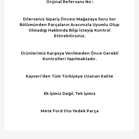
Orijinal Refersans No :
Dilerseniz Sipariş Öncesi Mağazaya Soru Sor
Bölümünden Parçaların Aracınızla Uyumlu Olup
Olmadığı Hakkında Bilgi İsteyip Kontrol
Ettirebilirsiniz.
Ürünlerimiz Kargoya Verilmeden Önce Gerekli
Kontrolleri Yapılmaktadır.
Kayseri’den Tüm Türkiyeye Uzanan Kalite
Ek İşimiz Değil, Tek İşimiz
Mete Ford Oto Yedek Parça
Bu ürünün fiyat bilgisi, resim, ürün açıklamalarında
ve diğer konularda yetersiz gördüğünüz noktaları
Bu ürüne ilk yorumu siz yapın!
öneri formunu kullanarak tarafımıza iletebilirsiniz.
Görüş ve önerileriniz için teşekkür ederiz.