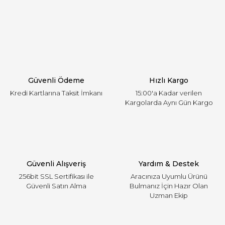
Yorum Yaz
Ürün resmi kalitesiz, bozuk veya görüntülenemiyor.
Ürün açıklamasında eksik bilgiler bulunuyor.
Ürün bilgilerinde hatalar bulunuyor.
Ürün fiyatı diğer sitelerden daha pahalı.
Güvenli Ödeme
Hızlı Kargo
Bu ürüne benzer farklı alternatifler olmalı.
Kredi Kartlarına Taksit İmkanı
15:00'a Kadar verilen
Kargolarda Aynı Gün Kargo
Gönder
Güvenli Alışveriş
Yardım & Destek
256bit SSL Sertifikası ile
Aracınıza Uyumlu Ürünü
Güvenli Satın Alma
Bulmanız İçin Hazır Olan
Uzman Ekip