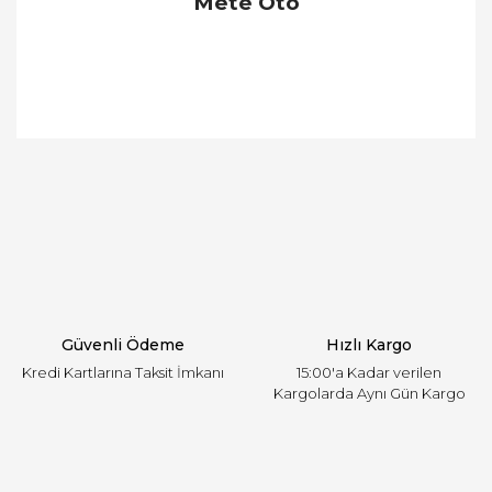
Mete Oto
Bu ürünün fiyat bilgisi, resim, ürün açıklamalarında
ve diğer konularda yetersiz gördüğünüz noktaları
Bu ürüne ilk yorumu siz yapın!
öneri formunu kullanarak tarafımıza iletebilirsiniz.
Görüş ve önerileriniz için teşekkür ederiz.
Yorum Yaz
Ürün resmi kalitesiz, bozuk veya görüntülenemiyor.
Ürün açıklamasında eksik bilgiler bulunuyor.
Ürün bilgilerinde hatalar bulunuyor.
Ürün fiyatı diğer sitelerden daha pahalı.
Güvenli Ödeme
Hızlı Kargo
Bu ürüne benzer farklı alternatifler olmalı.
Kredi Kartlarına Taksit İmkanı
15:00'a Kadar verilen
Kargolarda Aynı Gün Kargo
Gönder