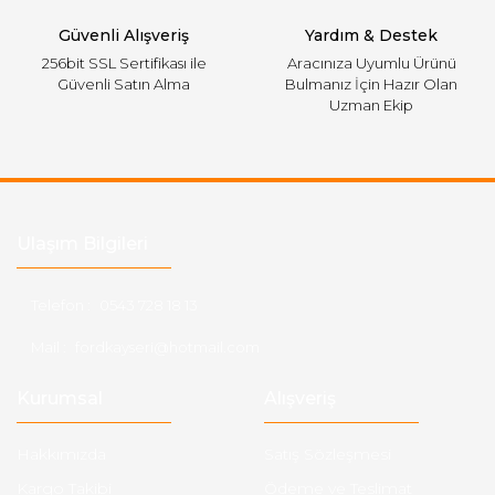
Güvenli Alışveriş
Yardım & Destek
256bit SSL Sertifikası ile
Aracınıza Uyumlu Ürünü
Güvenli Satın Alma
Bulmanız İçin Hazır Olan
Uzman Ekip
Ulaşım Bilgileri
Telefon :
0543 728 18 13
Mail :
fordkayseri@hotmail.com
Kurumsal
Alışveriş
Hakkımızda
Satış Sözleşmesi
Kargo Takibi
Ödeme ve Teslimat