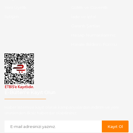
Yeni Üyelik
Gizlilik ve Güvenlik
İletişim
İade ve İptal
Garanti Şartları
Hesap Numaralarımız
Havale Bildirim Formu
E-Bülten'e Kayıt Olun
Haber listemize kayıt olarak kampanyalardan,indirim ve yeni
ürünlerden ilk siz haberdar olabilirsiniz.
Kayıt Ol