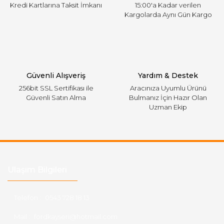
Kredi Kartlarına Taksit İmkanı
15:00'a Kadar verilen
Kargolarda Aynı Gün Kargo
Gönder
Güvenli Alışveriş
Yardım & Destek
256bit SSL Sertifikası ile
Aracınıza Uyumlu Ürünü
Güvenli Satın Alma
Bulmanız İçin Hazır Olan
Uzman Ekip
Ulaşım Bilgileri
Telefon :
0543 728 18 13
Mail :
fordkayseri@hotmail.com