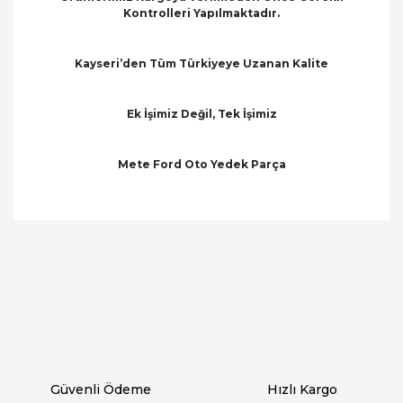
Kontrolleri Yapılmaktadır.
Kayseri’den Tüm Türkiyeye Uzanan Kalite
Ek İşimiz Değil, Tek İşimiz
Mete Ford Oto Yedek Parça
Bu ürünün fiyat bilgisi, resim, ürün açıklamalarında
ve diğer konularda yetersiz gördüğünüz noktaları
Bu ürüne ilk yorumu siz yapın!
öneri formunu kullanarak tarafımıza iletebilirsiniz.
Görüş ve önerileriniz için teşekkür ederiz.
Yorum Yaz
Ürün resmi kalitesiz, bozuk veya görüntülenemiyor.
Ürün açıklamasında eksik bilgiler bulunuyor.
Ürün bilgilerinde hatalar bulunuyor.
Ürün fiyatı diğer sitelerden daha pahalı.
Güvenli Ödeme
Hızlı Kargo
Bu ürüne benzer farklı alternatifler olmalı.