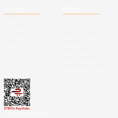
Kurumsal
Alışveriş
Hakkımızda
Satış Sözleşmesi
Kargo Takibi
Ödeme ve Teslimat
Yeni Üyelik
Gizlilik ve Güvenlik
İletişim
İade ve İptal
Garanti Şartları
Hesap Numaralarımız
Havale Bildirim Formu
E-Bülten'e Kayıt Olun