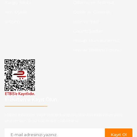
Kargo Takibi
Ödeme ve Teslimat
Yeni Üyelik
Gizlilik ve Güvenlik
İletişim
İade ve İptal
Garanti Şartları
Hesap Numaralarımız
Havale Bildirim Formu
E-Bülten'e Kayıt Olun
Haber listemize kayıt olarak kampanyalardan,indirim ve yeni
ürünlerden ilk siz haberdar olabilirsiniz.
Kayıt Ol