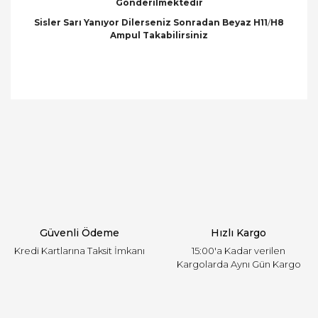
Gönderilmektedir
Sisler Sarı Yanıyor Dilerseniz Sonradan Beyaz H11
/
H8
Ampul Takabilirsiniz
Bu ürünün fiyat bilgisi, resim, ürün açıklamalarında
ve diğer konularda yetersiz gördüğünüz noktaları
Bu ürüne ilk yorumu siz yapın!
öneri formunu kullanarak tarafımıza iletebilirsiniz.
Görüş ve önerileriniz için teşekkür ederiz.
Yorum Yaz
Ürün resmi kalitesiz, bozuk veya görüntülenemiyor.
Ürün açıklamasında eksik bilgiler bulunuyor.
Ürün bilgilerinde hatalar bulunuyor.
Ürün fiyatı diğer sitelerden daha pahalı.
Güvenli Ödeme
Hızlı Kargo
Bu ürüne benzer farklı alternatifler olmalı.
Kredi Kartlarına Taksit İmkanı
15:00'a Kadar verilen
Kargolarda Aynı Gün Kargo