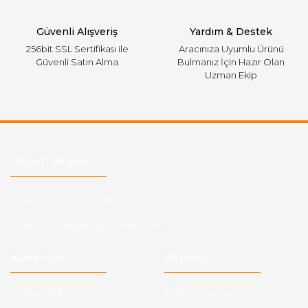
Gönder
Güvenli Alışveriş
Yardım & Destek
256bit SSL Sertifikası ile
Aracınıza Uyumlu Ürünü
Güvenli Satın Alma
Bulmanız İçin Hazır Olan
Uzman Ekip
Ulaşım Bilgileri
Telefon :
0543 728 18 13
Mail :
fordkayseri@hotmail.com
Kurumsal
Alışveriş
Hakkımızda
Satış Sözleşmesi