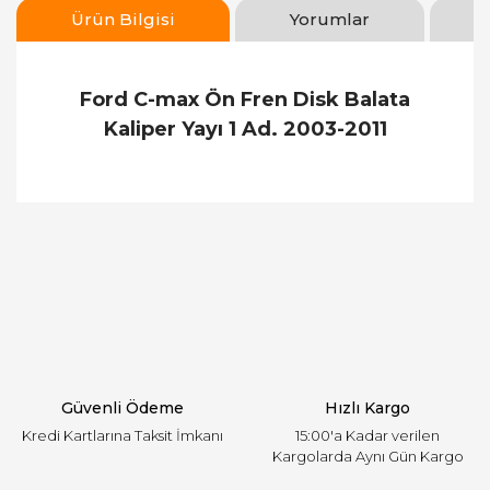
Ürün Bilgisi
Yorumlar
Ford C-max Ön Fren Disk Balata
Kaliper Yayı 1 Ad. 2003-2011
Bu ürünün fiyat bilgisi, resim, ürün açıklamalarında
ve diğer konularda yetersiz gördüğünüz noktaları
Bu ürüne ilk yorumu siz yapın!
öneri formunu kullanarak tarafımıza iletebilirsiniz.
Görüş ve önerileriniz için teşekkür ederiz.
Yorum Yaz
Ürün resmi kalitesiz, bozuk veya görüntülenemiyor.
Ürün açıklamasında eksik bilgiler bulunuyor.
Ürün bilgilerinde hatalar bulunuyor.
Ürün fiyatı diğer sitelerden daha pahalı.
Güvenli Ödeme
Hızlı Kargo
Bu ürüne benzer farklı alternatifler olmalı.
Kredi Kartlarına Taksit İmkanı
15:00'a Kadar verilen
Kargolarda Aynı Gün Kargo