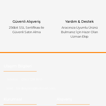
Gönder
Güvenli Alışveriş
Yardım & Destek
256bit SSL Sertifikası ile
Aracınıza Uyumlu Ürünü
Güvenli Satın Alma
Bulmanız İçin Hazır Olan
Uzman Ekip
Ulaşım Bilgileri
Telefon :
0543 728 18 13
Mail :
fordkayseri@hotmail.com
Kurumsal
Alışveriş