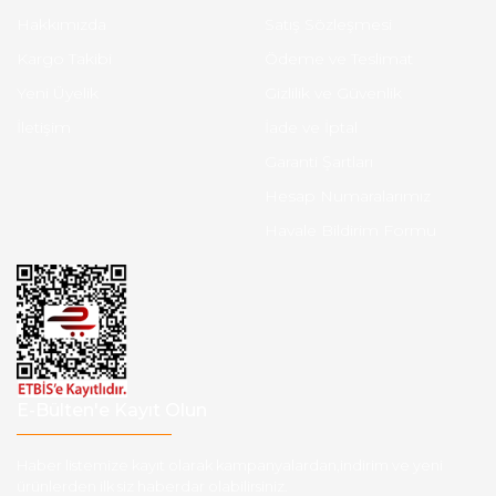
Hakkımızda
Satış Sözleşmesi
Kargo Takibi
Ödeme ve Teslimat
Yeni Üyelik
Gizlilik ve Güvenlik
İletişim
İade ve İptal
Garanti Şartları
Hesap Numaralarımız
Havale Bildirim Formu
E-Bülten'e Kayıt Olun
Haber listemize kayıt olarak kampanyalardan,indirim ve yeni
ürünlerden ilk siz haberdar olabilirsiniz.