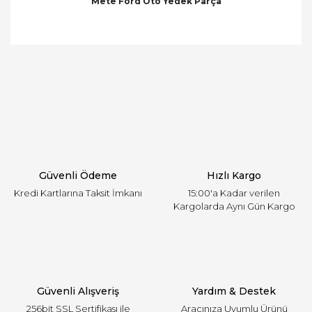
Mete Ford Oto Yedek Parça
Bu ürünün fiyat bilgisi, resim, ürün açıklamalarında
ve diğer konularda yetersiz gördüğünüz noktaları
Bu ürüne ilk yorumu siz yapın!
öneri formunu kullanarak tarafımıza iletebilirsiniz.
Görüş ve önerileriniz için teşekkür ederiz.
Yorum Yaz
Ürün resmi kalitesiz, bozuk veya görüntülenemiyor.
Ürün açıklamasında eksik bilgiler bulunuyor.
Ürün bilgilerinde hatalar bulunuyor.
Ürün fiyatı diğer sitelerden daha pahalı.
Güvenli Ödeme
Hızlı Kargo
Bu ürüne benzer farklı alternatifler olmalı.
Kredi Kartlarına Taksit İmkanı
15:00'a Kadar verilen
Kargolarda Aynı Gün Kargo
Gönder
Güvenli Alışveriş
Yardım & Destek
256bit SSL Sertifikası ile
Aracınıza Uyumlu Ürünü