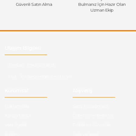
Güvenli Satın Alma
Bulmanız İçin Hazır Olan
Uzman Ekip
Ulaşım Bilgileri
Telefon :
0543 728 18 13
Mail :
fordkayseri@hotmail.com
Kurumsal
Alışveriş
Hakkımızda
Satış Sözleşmesi
Kargo Takibi
Ödeme ve Teslimat
Yeni Üyelik
Gizlilik ve Güvenlik
İletişim
İade ve İptal