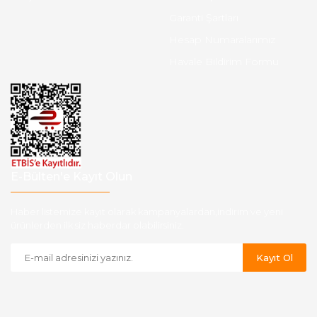
Garanti Şartları
Hesap Numaralarımız
Havale Bildirim Formu
E-Bülten'e Kayıt Olun
Haber listemize kayıt olarak kampanyalardan,indirim ve yeni
ürünlerden ilk siz haberdar olabilirsiniz.
Kayıt Ol