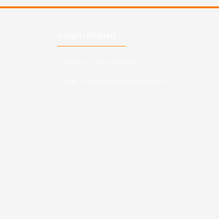
Ulaşım Bilgileri
Telefon :
0543 728 18 13
Mail :
fordkayseri@hotmail.com