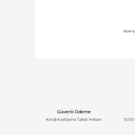
Sipari
Bu ürünün fiyat bilgisi, resim, ürün açıklamal
Görüş ve önerileriniz için teşekkür ederiz.
Ürün resmi kalitesiz, bozuk veya görüntülen
Ürün açıklamasında eksik bilgiler bulunuyor.
Ürün bilgilerinde hatalar bulunuyor.
Ürün fiyatı diğer sitelerden daha pahalı.
Bu ürüne benzer farklı alternatifler olmalı.
Güvenli Ödeme
Kredi Kartlarına Taksit İmkanı
15:00