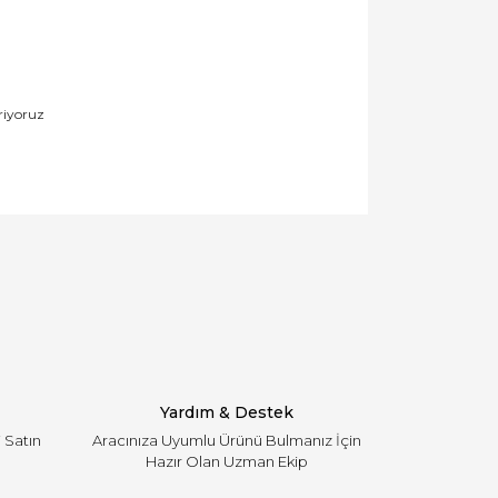
riyoruz
llanarak tarafımıza iletebilirsiniz.
Yardım & Destek
i Satın
Aracınıza Uyumlu Ürünü Bulmanız İçin
Hazır Olan Uzman Ekip