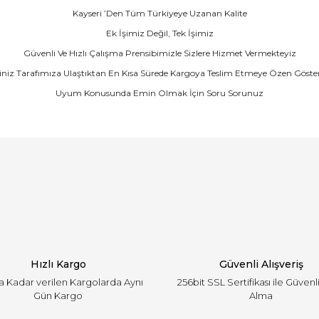
Kayseri ’Den Tüm Türkiyeye Uzanan Kalite
Ek İşimiz Değil, Tek İşimiz
Güvenli Ve Hızlı Çalışma Prensibimizle Sizlere Hizmet Vermekteyiz
şiniz Tarafımıza Ulaştıktan En Kısa Sürede Kargoya Teslim Etmeye Özen Göste
Uyum Konusunda Emin Olmak İçin Soru Sorunuz
arında ve diğer konularda yetersiz gördüğünüz noktaları öneri formunu ku
Bu ürüne ilk yorumu siz yapın!
emiyor.
Yorum Yaz
Hızlı Kargo
Güvenli Alışveriş
'a Kadar verilen Kargolarda Aynı
256bit SSL Sertifikası ile Güvenl
Gün Kargo
Alma