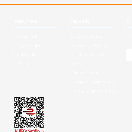
Gönder
Kurumsal
Alışveriş
E-
Hakkımızda
Satış Sözleşmesi
Ha
ve 
Kargo Takibi
Ödeme ve Teslimat
Yeni Üyelik
Gizlilik ve Güvenlik
İletişim
İade ve İptal
Garanti Şartları
Hesap Numaralarımız
Havale Bildirim Formu