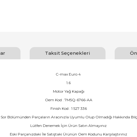
ar
Taksit Seçenekleri
Ön
C-max Euro 4
1.6
Motor Yağ Kapağı
Oem Kod : 7M5Q-6766-AA
Finish Kod : 1 527 336
Sor Bölümünden Parçaların Aracınızla Uyumlu Olup Olmadığı Hakkında Bilgi İs
Lütfen Denemek İçin Ürün Satın Almayınız
Eski Parçanızdaki İle Satıştaki Ürünün Oem Kodunu Karşılaştırınız