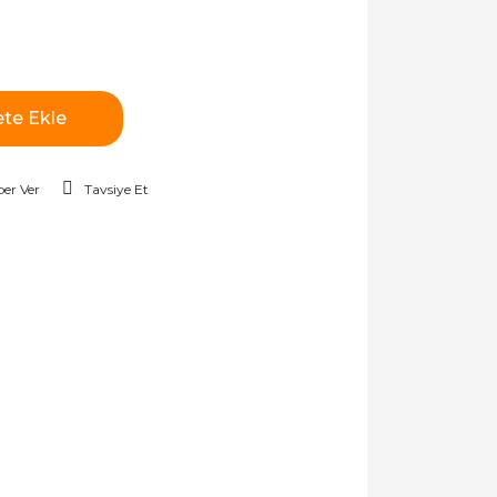
te Ekle
er Ver
Tavsiye Et