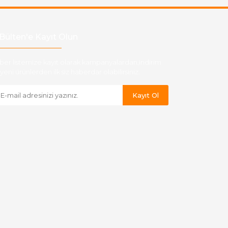
Bülten'e Kayıt Olun
ber listemize kayıt olarak kampanyalardan,indirim
yeni ürünlerden ilk siz haberdar olabilirsiniz.
Kayıt Ol