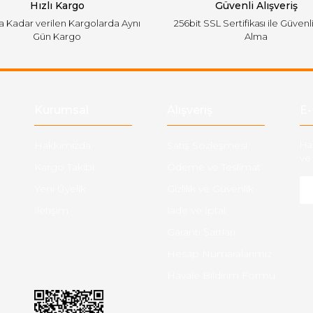
Hızlı Kargo
Güvenli Alışveriş
'a Kadar verilen Kargolarda Aynı
256bit SSL Sertifikası ile Güvenl
Gün Kargo
Alma
Gönder
Kurumsal
Alışveriş
E-
Hakkımızda
Satış Sözleşmesi
Ha
ve 
Kargo Takibi
Ödeme ve Teslimat
Yeni Üyelik
Gizlilik ve Güvenlik
İletişim
İade ve İptal
Garanti Şartları
Hesap Numaralarımız
Havale Bildirim Formu