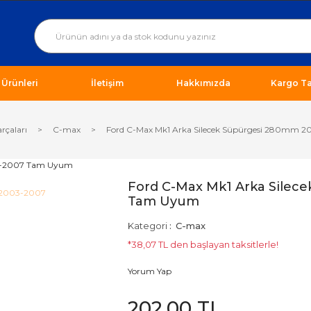
ı Ürünleri
İletişim
Hakkımızda
Kargo Ta
arçaları
C-max
Ford C-Max Mk1 Arka Silecek Süpürgesi 280mm
Ford C-Max Mk1 Arka Silec
Tam Uyum
Kategori
C-max
*38,07 TL den başlayan taksitlerle!
Yorum Yap
202,00 TL