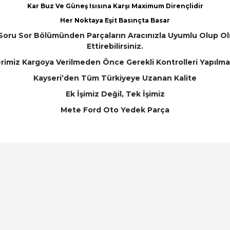
Kar Buz Ve Güneş Isısına Karşı Maximum Dirençlidir
Her Noktaya Eşit Basınçta Basar
Soru Sor Bölümünden Parçaların Aracınızla Uyumlu Olup Olm
Ettirebilirsiniz.
rimiz Kargoya Verilmeden Önce Gerekli Kontrolleri Yapılma
Kayseri’den Tüm Türkiyeye Uzanan Kalite
Ek İşimiz Değil, Tek İşimiz
Mete Ford Oto Yedek Parça
arında ve diğer konularda yetersiz gördüğünüz noktaları öneri formunu ku
Bu ürüne ilk yorumu siz yapın!
emiyor.
Yorum Yaz