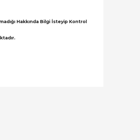
adığı Hakkında Bilgi İsteyip Kontrol
ktadır.
llanarak tarafımıza iletebilirsiniz.