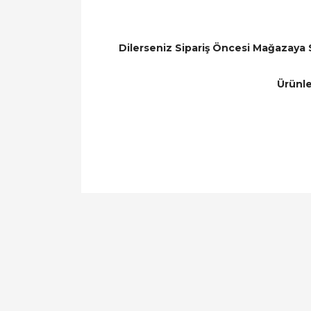
Dilerseniz Sipariş Öncesi Mağazaya 
Ürünle
Bu ürünün fiyat bilgisi, resim, ürün açıklamal
Görüş ve önerileriniz için teşekkür ederiz.
Ürün resmi kalitesiz, bozuk veya görüntülen
Ürün açıklamasında eksik bilgiler bulunuyor.
Ürün bilgilerinde hatalar bulunuyor.
Ürün fiyatı diğer sitelerden daha pahalı.
Bu ürüne benzer farklı alternatifler olmalı.