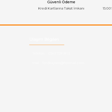
Güvenli Ödeme
Kredi Kartlarına Taksit İmkanı
15:00
Ulaşım Bilgileri
Telefon :
0543 728 18 13
Mail :
fordkayseri@hotmail.com