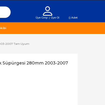
Üye Girişi
|
Üye Ol
(
) Adet
kibi
 2003-2007 Tam Uyum
ek Süpürgesi 280mm 2003-2007