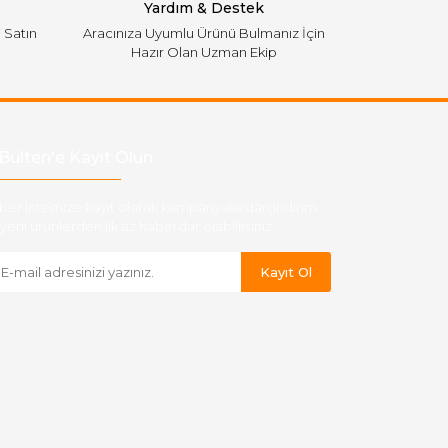
Yardım & Destek
i Satın
Aracınıza Uyumlu Ürünü Bulmanız İçin
Hazır Olan Uzman Ekip
Bülten'e Kayıt Olun
ber listemize kayıt olarak kampanyalardan,indirim
yeni ürünlerden ilk siz haberdar olabilirsiniz.
Kayıt Ol