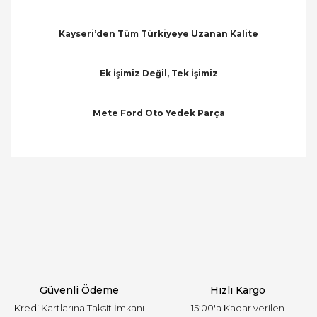
Kayseri’den Tüm Türkiyeye Uzanan Kalite
Ek İşimiz Değil, Tek İşimiz
Mete Ford Oto Yedek Parça
Bu ürünün fiyat bilgisi, resim, ürün açıklamalarında
ve diğer konularda yetersiz gördüğünüz noktaları
Bu ürüne ilk yorumu siz yapın!
öneri formunu kullanarak tarafımıza iletebilirsiniz.
Görüş ve önerileriniz için teşekkür ederiz.
Yorum Yaz
Ürün resmi kalitesiz, bozuk veya görüntülenemiyor.
Ürün açıklamasında eksik bilgiler bulunuyor.
Ürün bilgilerinde hatalar bulunuyor.
Ürün fiyatı diğer sitelerden daha pahalı.
Güvenli Ödeme
Hızlı Kargo
Bu ürüne benzer farklı alternatifler olmalı.
Kredi Kartlarına Taksit İmkanı
15:00'a Kadar verilen