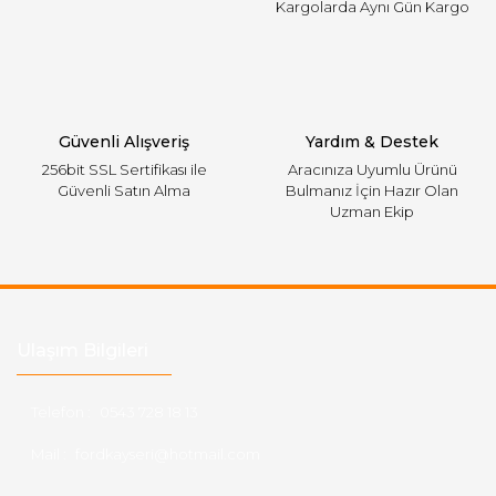
Kargolarda Aynı Gün Kargo
Gönder
Güvenli Alışveriş
Yardım & Destek
256bit SSL Sertifikası ile
Aracınıza Uyumlu Ürünü
Güvenli Satın Alma
Bulmanız İçin Hazır Olan
Uzman Ekip
Ulaşım Bilgileri
Telefon :
0543 728 18 13
Mail :
fordkayseri@hotmail.com