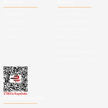
Kurumsal
Alışveriş
Hakkımızda
Satış Sözleşmesi
Kargo Takibi
Ödeme ve Teslimat
Yeni Üyelik
Gizlilik ve Güvenlik
İletişim
İade ve İptal
Garanti Şartları
Hesap Numaralarımız
Havale Bildirim Formu
E-Bülten'e Kayıt Olun