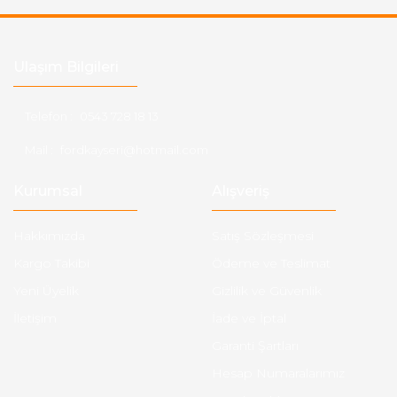
Ulaşım Bilgileri
Telefon :
0543 728 18 13
Mail :
fordkayseri@hotmail.com
Kurumsal
Alışveriş
Hakkımızda
Satış Sözleşmesi
Kargo Takibi
Ödeme ve Teslimat
Yeni Üyelik
Gizlilik ve Güvenlik
İletişim
İade ve İptal
Garanti Şartları
Hesap Numaralarımız