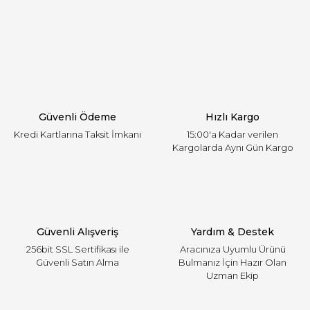
Görüş ve önerileriniz için teşekkür ederiz.
Yorum Yaz
Ürün resmi kalitesiz, bozuk veya görüntülenemiyor.
Ürün açıklamasında eksik bilgiler bulunuyor.
Ürün bilgilerinde hatalar bulunuyor.
Ürün fiyatı diğer sitelerden daha pahalı.
Güvenli Ödeme
Hızlı Kargo
Bu ürüne benzer farklı alternatifler olmalı.
Kredi Kartlarına Taksit İmkanı
15:00'a Kadar verilen
Kargolarda Aynı Gün Kargo
Gönder
Güvenli Alışveriş
Yardım & Destek
256bit SSL Sertifikası ile
Aracınıza Uyumlu Ürünü
Güvenli Satın Alma
Bulmanız İçin Hazır Olan
Uzman Ekip