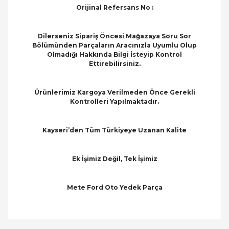
Orijinal Refersans No :
Dilerseniz Sipariş Öncesi Mağazaya Soru Sor
Bölümünden Parçaların Aracınızla Uyumlu Olup
Olmadığı Hakkında Bilgi İsteyip Kontrol
Ettirebilirsiniz.
Ürünlerimiz Kargoya Verilmeden Önce Gerekli
Kontrolleri Yapılmaktadır.
Kayseri’den Tüm Türkiyeye Uzanan Kalite
Ek İşimiz Değil, Tek İşimiz
Mete Ford Oto Yedek Parça
Bu ürünün fiyat bilgisi, resim, ürün açıklamalarında
ve diğer konularda yetersiz gördüğünüz noktaları
Bu ürüne ilk yorumu siz yapın!
öneri formunu kullanarak tarafımıza iletebilirsiniz.