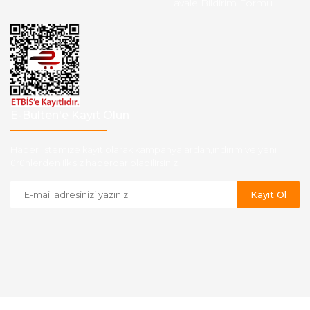
Havale Bildirim Formu
E-Bülten'e Kayıt Olun
Haber listemize kayıt olarak kampanyalardan,indirim ve yeni
ürünlerden ilk siz haberdar olabilirsiniz.
Kayıt Ol